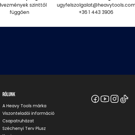
vezmények szinttől
ugyfelszolgalat@heavytools.co
függően
+36 1 443 3906
Rólunk
A Heavy Tools márka
Viszonteladói információ
Csapatruházat
Széchenyi Terv Plusz