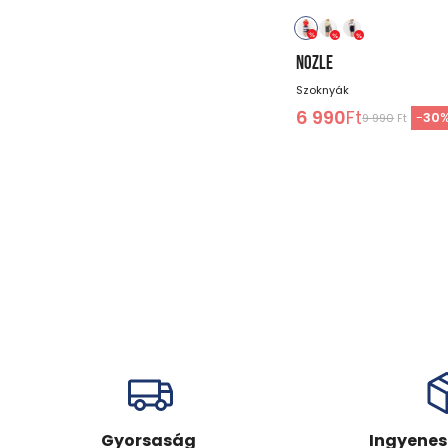
NOZLE
Szoknyák
6 990
Ft
-
30
9 990
Ft
Gyorsaság
Ingyenes 