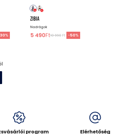
ZIBIA
Nadrágok
5 490
Ft
-
30
%
-
50
%
10 990
Ft
ól
zsvásárlói program
Elérhetőség