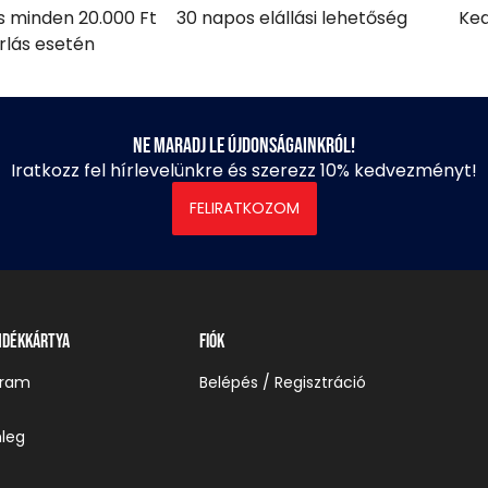
ás minden 20.000 Ft
30 napos elállási lehetőség
Ked
árlás esetén
Ne maradj le újdonságainkról!
Iratkozz fel hírlevelünkre és szerezz 10% kedvezményt!
FELIRATKOZOM
ndékkártya
Fiók
gram
Belépés / Regisztráció
leg