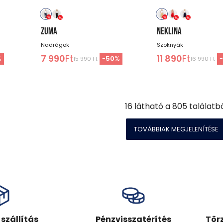
ZUMA
NEKLINA
Nadrágok
Szoknyák
7 990
Ft
11 890
Ft
%
-
50
%
15 990
Ft
16 990
Ft
16
látható a
805
találatb
TOVÁBBIAK MEGJELENÍTÉSE
szállítás
Pénzvisszatérítés
Tör