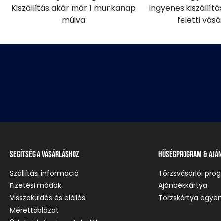
Kiszállítás akár már 1 munkanap
Ingyenes kiszállít
múlva
feletti vás
Segítség a vásárláshoz
Hűségprogram & Ajá
Szállítási információ
Törzsvásárlói pro
Fizetési módok
Ajándékkártya
Visszaküldés és elállás
Törzskártya egyen
Mérettáblázat