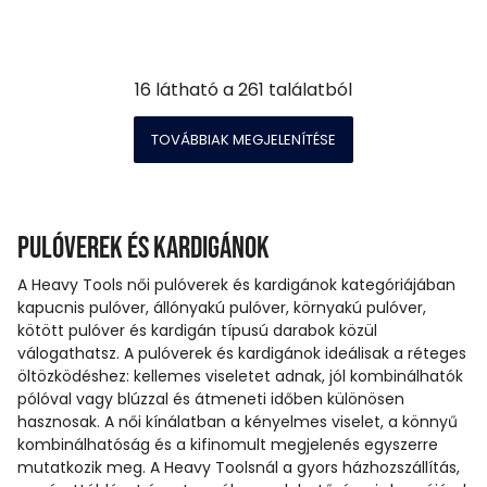
16
látható a
261
találatból
TOVÁBBIAK MEGJELENÍTÉSE
Pulóverek és kardigánok
A Heavy Tools női pulóverek és kardigánok kategóriájában
kapucnis pulóver, állónyakú pulóver, környakú pulóver,
kötött pulóver és kardigán típusú darabok közül
válogathatsz. A pulóverek és kardigánok ideálisak a réteges
öltözködéshez: kellemes viseletet adnak, jól kombinálhatók
pólóval vagy blúzzal és átmeneti időben különösen
hasznosak. A női kínálatban a kényelmes viselet, a könnyű
kombinálhatóság és a kifinomult megjelenés egyszerre
mutatkozik meg. A Heavy Toolsnál a gyors házhozszállítás,