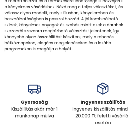
a mérettáblázat és a termékcsere lehetősége is hozzájárul
a kényelmes vásárláshoz. Nézd meg a teljes választékot, és
válassz olyan modellt, mely stílusban, kényelemben és
használhatóságban is passzol hozzád. A jól kombinálható
színek, kényelmes anyagok és szabás miatt ezek a darabok
szezonról szezonra megbízható választást jelentenek, így
könnyebb olyan összeállítást készíteni, mely a rohanós
hétköznapokon, elegáns megjelenéseken és a lazább
programokon is megállja a helyét.
Gyorsaság
Ingyenes szállítás
Kiszállítás akár már 1
Ingyenes kiszállítás min
munkanap múlva
20.000 Ft feletti vásárl
esetén