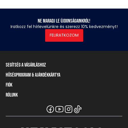
Ne maradj le újdonságainkról!
Iratkozz fel hírlevelünkre és szerezz 10% kedvezményt!
FELIRATKOZOM
Segítség a vásárláshoz
Hűségprogram & Ajándékkártya
Szállítási információ
Fizetési módok
Fiók
Törzsvásárlói program
Visszaküldés és elállás
Ajándékkártya
Rólunk
Belépés / Regisztráció
Mérettáblázat
Törzskártya egyenleg
Üzleteink és viszonteladók
A Heavy Tools márka
Gyakori kérdések (GYIK)
Viszonteladói információ
Vásárlói tájékoztatók
Csapatruházat
Ügyfélszolgálat
Széchenyi Terv Plusz