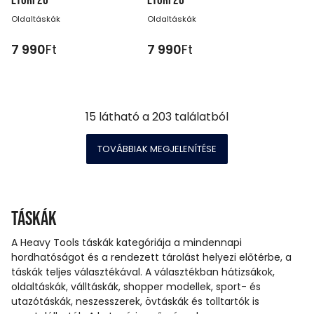
ETORP26
ETORP26
Oldaltáskák
Oldaltáskák
7 990
Ft
7 990
Ft
15
látható a
203
találatból
TOVÁBBIAK MEGJELENÍTÉSE
Táskák
A Heavy Tools táskák kategóriája a mindennapi
hordhatóságot és a rendezett tárolást helyezi előtérbe, a
táskák teljes választékával. A választékban hátizsákok,
oldaltáskák, válltáskák, shopper modellek, sport- és
utazótáskák, neszesszerek, övtáskák és tolltartók is