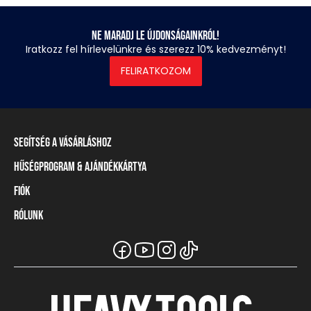
Ne maradj le újdonságainkról!
Iratkozz fel hírlevelünkre és szerezz 10% kedvezményt!
FELIRATKOZOM
Segítség a vásárláshoz
Hűségprogram & Ajándékkártya
Szállítási információ
Fizetési módok
Fiók
Törzsvásárlói program
Visszaküldés és elállás
Ajándékkártya
Rólunk
Belépés / Regisztráció
Mérettáblázat
Törzskártya egyenleg
Üzleteink és viszonteladók
A Heavy Tools márka
Gyakori kérdések (GYIK)
Viszonteladói információ
Vásárlói tájékoztatók
Csapatruházat
Ügyfélszolgálat
Széchenyi Terv Plusz