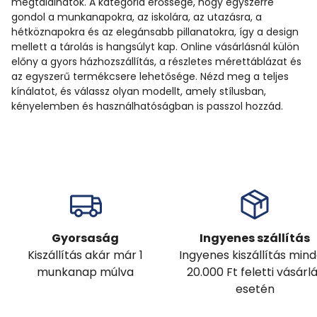
megtalálhatók. A kategória erőssége, hogy egyszerre
gondol a munkanapokra, az iskolára, az utazásra, a
hétköznapokra és az elegánsabb pillanatokra, így a design
mellett a tárolás is hangsúlyt kap. Online vásárlásnál külön
előny a gyors házhozszállítás, a részletes mérettáblázat és
az egyszerű termékcsere lehetősége. Nézd meg a teljes
kínálatot, és válassz olyan modellt, amely stílusban,
kényelemben és használhatóságban is passzol hozzád.
Gyorsaság
Ingyenes szállítás
Kiszállítás akár már 1
Ingyenes kiszállítás min
munkanap múlva
20.000 Ft feletti vásárl
esetén