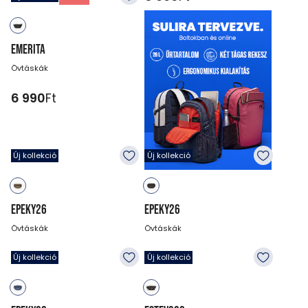
EMERITA
Övtáskák
6 990
Ft
Új kollekció
Új kollekció
EPEKY26
EPEKY26
Övtáskák
Övtáskák
5 990
Ft
5 990
Ft
Új kollekció
Új kollekció