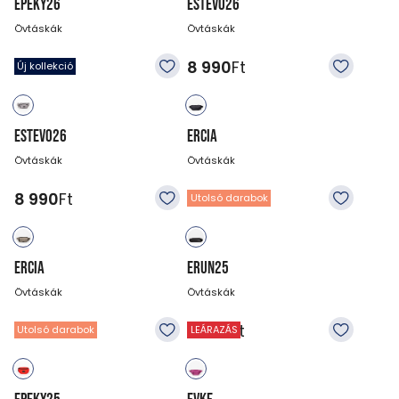
EPEKY26
ESTEVO26
Övtáskák
Övtáskák
5 990
Ft
8 990
Ft
Új kollekció
ESTEVO26
ERCIA
Övtáskák
Övtáskák
8 990
Ft
8 990
Ft
Utolsó darabok
ERCIA
ERUN25
Övtáskák
Övtáskák
8 990
Ft
3 990
Ft
Utolsó darabok
LEÁRAZÁS