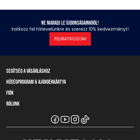
Ne maradj le újdonságainkról!
Iratkozz fel hírlevelünkre és szerezz 10% kedvezményt!
FELIRATKOZOM
Segítség a vásárláshoz
Hűségprogram & Ajándékkártya
Szállítási információ
Fizetési módok
Fiók
Törzsvásárlói program
Visszaküldés és elállás
Ajándékkártya
Rólunk
Belépés / Regisztráció
Mérettáblázat
Törzskártya egyenleg
Üzleteink és viszonteladók
A Heavy Tools márka
Gyakori kérdések (GYIK)
Viszonteladói információ
Vásárlói tájékoztatók
Csapatruházat
Ügyfélszolgálat
Széchenyi Terv Plusz