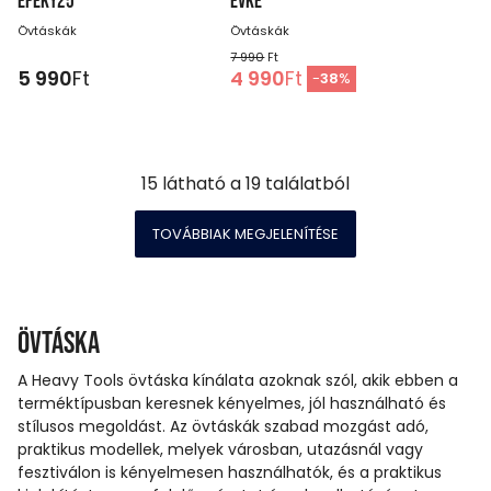
EPEKY25
EVKE
Övtáskák
Övtáskák
7 990
Ft
5 990
Ft
4 990
Ft
-
38
%
15
látható a
19
találatból
TOVÁBBIAK MEGJELENÍTÉSE
Övtáska
A Heavy Tools övtáska kínálata azoknak szól, akik ebben a
terméktípusban keresnek kényelmes, jól használható és
stílusos megoldást. Az övtáskák szabad mozgást adó,
praktikus modellek, melyek városban, utazásnál vagy
fesztiválon is kényelmesen használhatók, és a praktikus