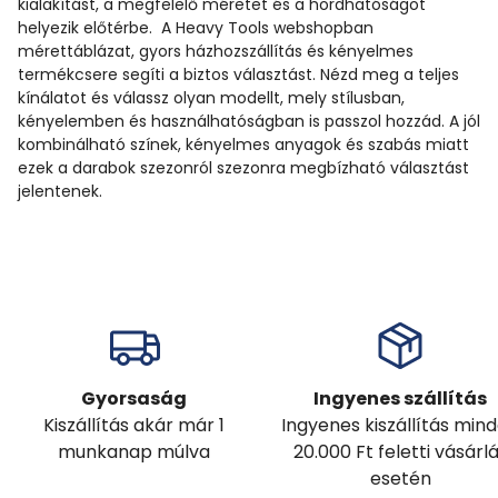
kialakítást, a megfelelő méretet és a hordhatóságot
helyezik előtérbe. A Heavy Tools webshopban
mérettáblázat, gyors házhozszállítás és kényelmes
termékcsere segíti a biztos választást. Nézd meg a teljes
kínálatot és válassz olyan modellt, mely stílusban,
kényelemben és használhatóságban is passzol hozzád. A jól
kombinálható színek, kényelmes anyagok és szabás miatt
ezek a darabok szezonról szezonra megbízható választást
jelentenek.
Gyorsaság
Ingyenes szállítás
Kiszállítás akár már 1
Ingyenes kiszállítás min
munkanap múlva
20.000 Ft feletti vásárl
esetén