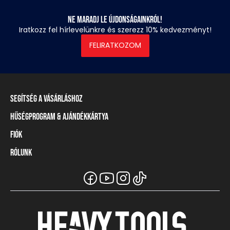
Ne maradj le újdonságainkról!
Iratkozz fel hírlevelünkre és szerezz 10% kedvezményt!
FELIRATKOZOM
Segítség a vásárláshoz
Hűségprogram & Ajándékkártya
Szállítási információ
Fizetési módok
Fiók
Törzsvásárlói program
Visszaküldés és elállás
Ajándékkártya
Rólunk
Belépés / Regisztráció
Mérettáblázat
Törzskártya egyenleg
Üzleteink és viszonteladók
A Heavy Tools márka
Gyakori kérdések (GYIK)
Viszonteladói információ
Vásárlói tájékoztatók
Csapatruházat
Ügyfélszolgálat
Széchenyi Terv Plusz
Karrier