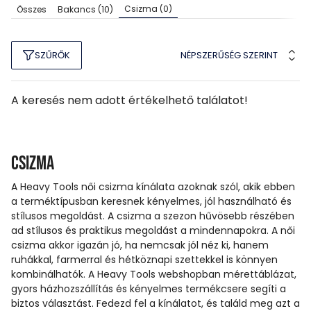
Csizma
(0)
Összes
Bakancs
(10)
NÉPSZERŰSÉG SZERINT
SZŰRŐK
A keresés nem adott értékelhető találatot!
Csizma
A Heavy Tools női csizma kínálata azoknak szól, akik ebben
a terméktípusban keresnek kényelmes, jól használható és
stílusos megoldást. A csizma a szezon hűvösebb részében
ad stílusos és praktikus megoldást a mindennapokra. A női
csizma akkor igazán jó, ha nemcsak jól néz ki, hanem
ruhákkal, farmerral és hétköznapi szettekkel is könnyen
kombinálhatók. A Heavy Tools webshopban mérettáblázat,
gyors házhozszállítás és kényelmes termékcsere segíti a
biztos választást. Fedezd fel a kínálatot, és találd meg azt a