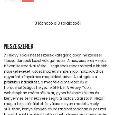
3
látható a
3
találatból
Neszeszerek
A Heavy Tools neszesszerek kategóriájában neszesszer
típusú darabok közül válogathatsz. A neszesszerek - más
néven kozmetikai táska - segítenek rendszerezni a kisebb
napi kellékeket, utazáshoz és mindennapi használathoz
egyaránt kényelmes megoldást adva. A kategória a
praktikus kialakítást, a megfelelő méretet és a
hordozhatóságot helyezi előtérbe. A Heavy Tools
webshopban mérettáblázat, gyors házhozszállítás és
kényelmes termékcsere segíti a biztos választást. Nézd
meg a teljes kínálatot és válassz olyan modellt, mely
stílusban, kényelemben és használhatóságban is passzol
hozzád. A jól kombinálható színek, kényelmes anyagok és