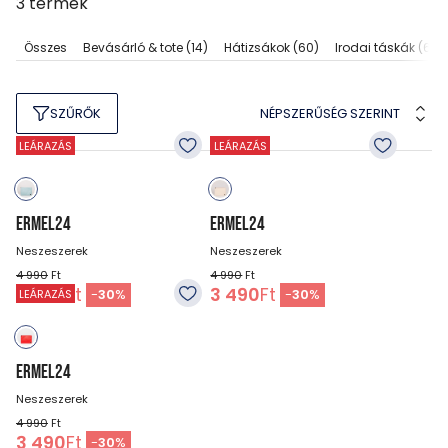
3
termék
Összes
Bevásárló & tote
(14)
Hátizsákok
(60)
Irodai táskák
(6)
NÉPSZERŰSÉG SZERINT
SZŰRŐK
LEÁRAZÁS
LEÁRAZÁS
ERMEL24
ERMEL24
Neszeszerek
Neszeszerek
4 990
Ft
4 990
Ft
3 490
Ft
3 490
Ft
-
30
%
-
30
%
LEÁRAZÁS
ERMEL24
Neszeszerek
4 990
Ft
3 490
Ft
-
30
%