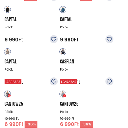
CAPTAL
CAPTAL
Pólók
Pólók
9 990
Ft
9 990
Ft
CAPTAL
CASPIAN
Pólók
Pólók
9 990
Ft
13 990
Ft
LEÁRAZÁS
LEÁRAZÁS
CANTOW25
CANTOW25
Pólók
Pólók
10 990
Ft
10 990
Ft
6 990
Ft
6 990
Ft
-
36
%
-
36
%