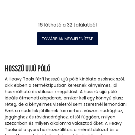
16
látható a
32
találatból
TOVÁBBIAK MEGJELENÍTÉSE
Hosszú ujjú póló
A Heavy Tools férfi hosszú ujjú póló kínálata azoknak szól,
akik ebben a terméktípusban keresnek kényelmes, jól
használható és stílusos megoldást. A hosszú ujjú póló
ideális átmeneti alapdarab, amikor kell egy könnyű plusz
réteg, de a kényelmes viseletről sem szeretnél lemondani.
Ezek a modellek jól illenek farmerhez, vászon nadrághoz,
jogginghoz és rövidnadrághoz, attól függően, milyen
szezonban és milyen alkalomra választod őket. A Heavy
Toolsnál a gyors házhozszállítás, a mérettáblázat és a