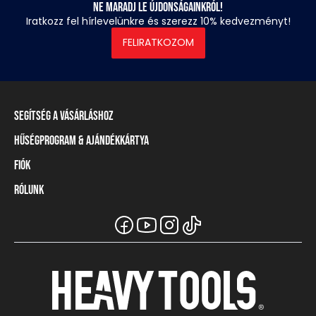
Ne maradj le újdonságainkról!
Iratkozz fel hírlevelünkre és szerezz 10% kedvezményt!
FELIRATKOZOM
Segítség a vásárláshoz
Hűségprogram & Ajándékkártya
Szállítási információ
Fizetési módok
Fiók
Törzsvásárlói program
Visszaküldés és elállás
Ajándékkártya
Rólunk
Belépés / Regisztráció
Mérettáblázat
Törzskártya egyenleg
Üzleteink és viszonteladók
A Heavy Tools márka
Gyakori kérdések (GYIK)
Viszonteladói információ
Vásárlói tájékoztatók
Csapatruházat
Ügyfélszolgálat
Széchenyi Terv Plusz
Karrier