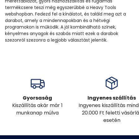
mérettáblázat, gyors házhozszállítás és rugalmas
termékcsere teszi még egyszerűbbé a Heavy Tools
webshopban. Fedezd fel a kínálatot, és találd meg azt a
darabot, amely a mindennapokban és a hétvégi
programokon is működik. A jól kombinálható színek,
kényelmes anyagok és szabás miatt ezek a darabok
szezonról szezonra a legjobb választást jelentik.
Gyorsaság
Ingyenes szállítás
Kiszállítás akár már 1
Ingyenes kiszállítás min
munkanap múlva
20.000 Ft feletti vásárl
esetén