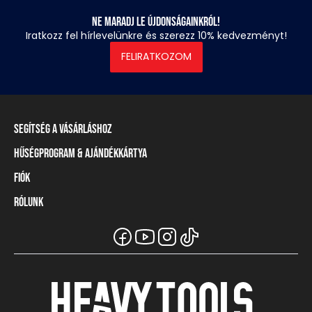
Ne maradj le újdonságainkról!
Iratkozz fel hírlevelünkre és szerezz 10% kedvezményt!
FELIRATKOZOM
Segítség a vásárláshoz
Hűségprogram & Ajándékkártya
Szállítási információ
Fizetési módok
Fiók
Törzsvásárlói program
Visszaküldés és elállás
Ajándékkártya
Rólunk
Belépés / Regisztráció
Mérettáblázat
Törzskártya egyenleg
Üzleteink és viszonteladók
A Heavy Tools márka
Gyakori kérdések (GYIK)
Viszonteladói információ
Vásárlói tájékoztatók
Csapatruházat
Ügyfélszolgálat
Széchenyi Terv Plusz
Karrier