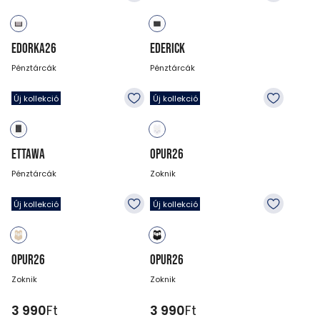
EDORKA26
EDERICK
Pénztárcák
Pénztárcák
3 990
Ft
6 990
Ft
Új kollekció
Új kollekció
ETTAWA
OPUR26
Pénztárcák
Zoknik
5 990
Ft
3 990
Ft
Új kollekció
Új kollekció
OPUR26
OPUR26
Zoknik
Zoknik
3 990
Ft
3 990
Ft