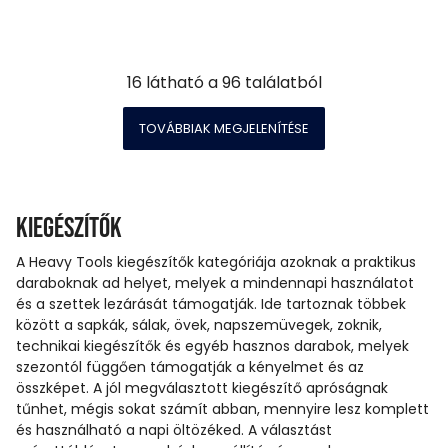
16
látható a
96
találatból
TOVÁBBIAK MEGJELENÍTÉSE
Kiegészítők
A Heavy Tools kiegészítők kategóriája azoknak a praktikus
daraboknak ad helyet, melyek a mindennapi használatot
és a szettek lezárását támogatják. Ide tartoznak többek
között a sapkák, sálak, övek, napszemüvegek, zoknik,
technikai kiegészítők és egyéb hasznos darabok, melyek
szezontól függően támogatják a kényelmet és az
összképet. A jól megválasztott kiegészítő apróságnak
tűnhet, mégis sokat számít abban, mennyire lesz komplett
és használható a napi öltözéked. A választást