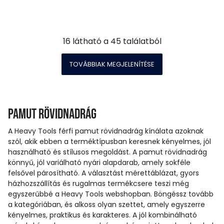
16
látható a
45
találatból
TOVÁBBIAK MEGJELENÍTÉSE
Pamut rövidnadrág
A Heavy Tools férfi pamut rövidnadrág kínálata azoknak
szól, akik ebben a terméktípusban keresnek kényelmes, jól
használható és stílusos megoldást. A pamut rövidnadrág
könnyű, jól variálható nyári alapdarab, amely sokféle
felsővel párosítható. A választást mérettáblázat, gyors
házhozszállítás és rugalmas termékcsere teszi még
egyszerűbbé a Heavy Tools webshopban. Böngéssz tovább
a kategóriában, és alkoss olyan szettet, amely egyszerre
kényelmes, praktikus és karakteres. A jól kombinálható