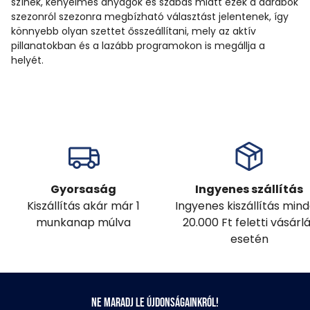
színek, kényelmes anyagok és szabás miatt ezek a darabok
szezonról szezonra megbízható választást jelentenek, így
könnyebb olyan szettet ősszeállítani, mely az aktív
pillanatokban és a lazább programokon is megállja a
helyét.
Gyorsaság
Ingyenes szállítás
Kiszállítás akár már 1
Ingyenes kiszállítás min
munkanap múlva
20.000 Ft feletti vásárl
esetén
Ne maradj le újdonságainkról!