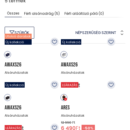
5
termék
Összes
Férfi alsónadrág
(5)
Férfi aláöltöző póló
(0)
NÉPSZERŰSÉG SZERINT
SZŰRŐK
Utolsó darabok
Új kollekció
Új kollekció
AWAXS26
AWAXS26
Alsóruházatok
Alsóruházatok
6 990
Ft
6 990
Ft
Új kollekció
LEÁRAZÁS
AWAXS26
ARES
Alsóruházatok
Alsóruházatok
12 990
Ft
6 990
Ft
6 490
Ft
-
50
%
LEÁRAZÁS