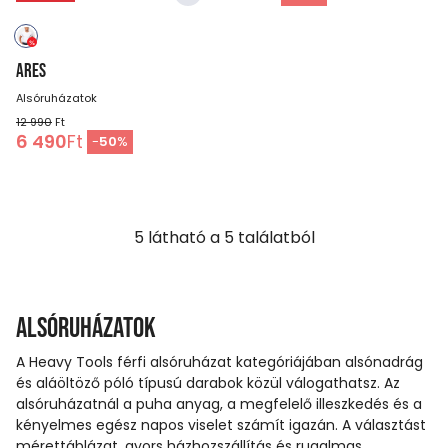
ARES
Alsóruházatok
12 990
Ft
6 490
Ft
-
50
%
5
látható a
5
találatból
Alsóruházatok
A Heavy Tools férfi alsóruházat kategóriájában alsónadrág
és aláöltöző póló típusú darabok közül válogathatsz. Az
alsóruházatnál a puha anyag, a megfelelő illeszkedés és a
kényelmes egész napos viselet számít igazán. A választást
mérettáblázat, gyors házhozszállítás és rugalmas