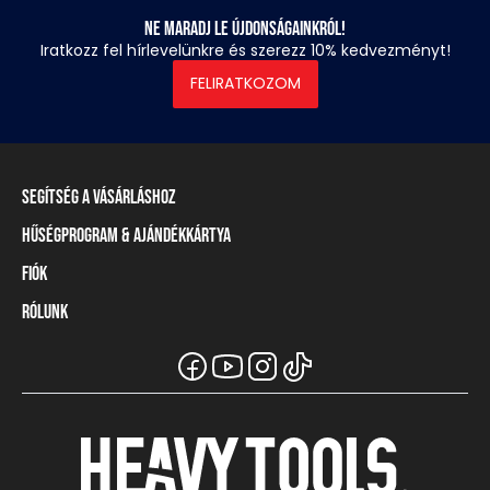
Ne maradj le újdonságainkról!
Iratkozz fel hírlevelünkre és szerezz 10% kedvezményt!
FELIRATKOZOM
Segítség a vásárláshoz
Hűségprogram & Ajándékkártya
Szállítási információ
Fizetési módok
Fiók
Törzsvásárlói program
Visszaküldés és elállás
Ajándékkártya
Rólunk
Belépés / Regisztráció
Mérettáblázat
Törzskártya egyenleg
Üzleteink és viszonteladók
A Heavy Tools márka
Gyakori kérdések (GYIK)
Viszonteladói információ
Vásárlói tájékoztatók
Csapatruházat
Ügyfélszolgálat
Széchenyi Terv Plusz
Karrier