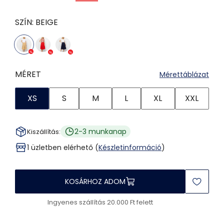
SZÍN:
BEIGE
MÉRET
Mérettáblázat
XS
S
M
L
XL
XXL
2-3 munkanap
Kiszállítás:
1 üzletben elérhető (
Készletinformáció
)
KOSÁRHOZ ADOM
Ingyenes szállítás 20.000 Ft felett