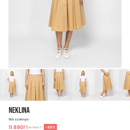
NEKLINA
Női szoknya
11 890
Ft
-
30
%
16 990
Ft