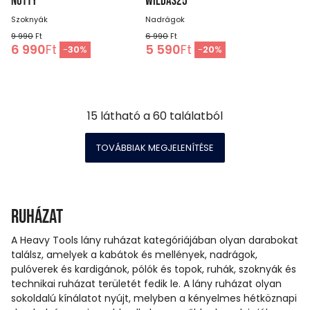
NUTTY
WILDAS25
Szoknyák
Nadrágok
9 990
Ft
6 990
Ft
6 990
Ft
5 590
Ft
-
30
%
-
20
%
15
látható a
60
találatból
TOVÁBBIAK MEGJELENÍTÉSE
Ruházat
A Heavy Tools lány ruházat kategóriájában olyan darabokat
találsz, amelyek a kabátok és mellények, nadrágok,
pulóverek és kardigánok, pólók és topok, ruhák, szoknyák és
technikai ruházat területét fedik le. A lány ruházat olyan
sokoldalú kínálatot nyújt, melyben a kényelmes hétköznapi