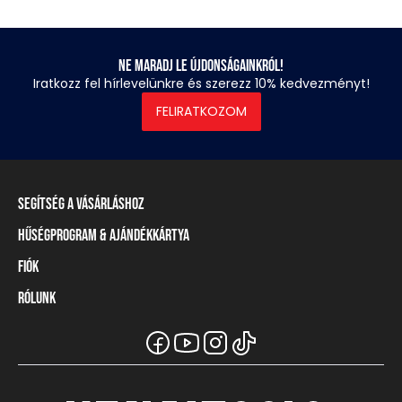
Ne maradj le újdonságainkról!
Iratkozz fel hírlevelünkre és szerezz 10% kedvezményt!
FELIRATKOZOM
Segítség a vásárláshoz
Hűségprogram & Ajándékkártya
Szállítási információ
Fizetési módok
Fiók
Törzsvásárlói program
Visszaküldés és elállás
Ajándékkártya
Rólunk
Belépés / Regisztráció
Mérettáblázat
Törzskártya egyenleg
Üzleteink és viszonteladók
A Heavy Tools márka
Gyakori kérdések (GYIK)
Viszonteladói információ
Vásárlói tájékoztatók
Csapatruházat
Ügyfélszolgálat
Széchenyi Terv Plusz