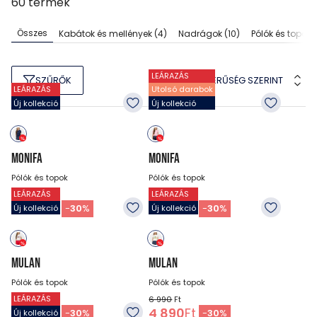
60
termék
Összes
Kabátok és mellények
(4)
Nadrágok
(10)
Pólók és topok
LEÁRAZÁS
NÉPSZERŰSÉG SZERINT
SZŰRŐK
LEÁRAZÁS
Utolsó darabok
Új kollekció
Új kollekció
MONIFA
MONIFA
Pólók és topok
Pólók és topok
LEÁRAZÁS
LEÁRAZÁS
6 990
Ft
6 990
Ft
4 890
Ft
4 890
Ft
-
30
%
-
30
%
Új kollekció
Új kollekció
MULAN
MULAN
Pólók és topok
Pólók és topok
LEÁRAZÁS
6 990
Ft
6 990
Ft
4 890
Ft
4 890
Ft
-
30
%
-
30
%
Új kollekció