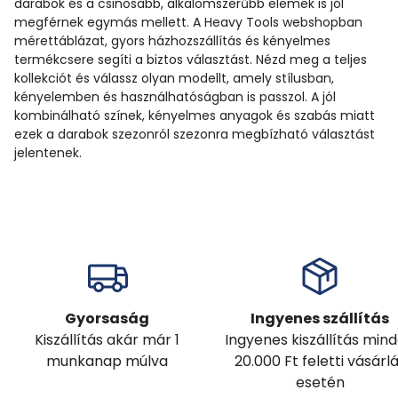
darabok és a csinosabb, alkalomszerűbb elemek is jól
megférnek egymás mellett. A Heavy Tools webshopban
mérettáblázat, gyors házhozszállítás és kényelmes
termékcsere segíti a biztos választást. Nézd meg a teljes
kollekciót és válassz olyan modellt, amely stílusban,
kényelemben és használhatóságban is passzol. A jól
kombinálható színek, kényelmes anyagok és szabás miatt
ezek a darabok szezonról szezonra megbízható választást
jelentenek.
Gyorsaság
Ingyenes szállítás
Kiszállítás akár már 1
Ingyenes kiszállítás min
munkanap múlva
20.000 Ft feletti vásárl
esetén