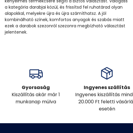
kényelmes termékcsere segíti a biztos választást. Válogass
a kategória darabjai közül, és frissítsd fel ruhatárad olyan
alapokkal, melyekre újra és újra számíthatsz. A jól
kombinálható színek, komfortos anyagok és szabás miatt
ezek a darabok szezonról szezonra megbízható választást
jelentenek.
Gyorsaság
Ingyenes szállítás
Kiszállítás akár már 1
Ingyenes kiszállítás min
munkanap múlva
20.000 Ft feletti vásárl
esetén