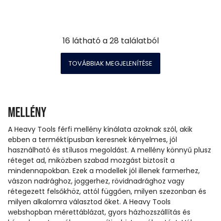
16
látható a
28
találatból
TOVÁBBIAK MEGJELENÍTÉSE
Mellény
A Heavy Tools férfi mellény kínálata azoknak szól, akik
ebben a terméktípusban keresnek kényelmes, jól
használható és stílusos megoldást. A mellény könnyű plusz
réteget ad, miközben szabad mozgást biztosít a
mindennapokban. Ezek a modellek jól illenek farmerhez,
vászon nadrághoz, joggerhez, rövidnadrághoz vagy
rétegezett felsőkhöz, attól függően, milyen szezonban és
milyen alkalomra választod őket. A Heavy Tools
webshopban mérettáblázat, gyors házhozszállítás és