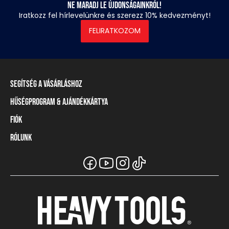
Ne maradj le újdonságainkról!
Iratkozz fel hírlevelünkre és szerezz 10% kedvezményt!
FELIRATKOZOM
Segítség a vásárláshoz
Hűségprogram & Ajándékkártya
Szállítási információ
Fizetési módok
Fiók
Törzsvásárlói program
Visszaküldés és elállás
Ajándékkártya
Rólunk
Belépés / Regisztráció
Mérettáblázat
Törzskártya egyenleg
Üzleteink és viszonteladók
A Heavy Tools márka
Gyakori kérdések (GYIK)
Viszonteladói információ
Vásárlói tájékoztatók
Csapatruházat
Ügyfélszolgálat
Széchenyi Terv Plusz
Karrier