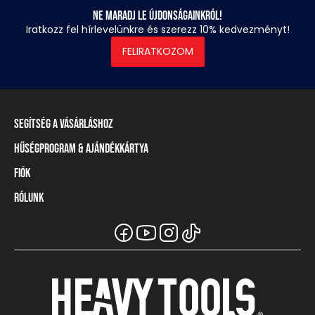
Ne maradj le újdonságainkról!
Iratkozz fel hírlevelünkre és szerezz 10% kedvezményt!
FELIRATKOZOM
Segítség a vásárláshoz
Hűségprogram & Ajándékkártya
Szállítási információ
Fizetési módok
Fiók
Törzsvásárlói program
Visszaküldés és elállás
Ajándékkártya
Rólunk
Belépés / Regisztráció
Mérettáblázat
Törzskártya egyenleg
Üzleteink és viszonteladók
A Heavy Tools márka
Gyakori kérdések (GYIK)
Viszonteladói információ
Vásárlói tájékoztatók
Csapatruházat
Ügyfélszolgálat
Széchenyi Terv Plusz
Karrier