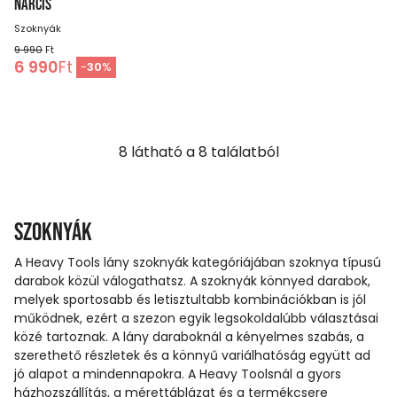
NARCIS
Szoknyák
9 990
Ft
6 990
Ft
-
30
%
8
látható a
8
találatból
Szoknyák
A Heavy Tools lány szoknyák kategóriájában szoknya típusú
darabok közül válogathatsz. A szoknyák könnyed darabok,
melyek sportosabb és letisztultabb kombinációkban is jól
működnek, ezért a szezon egyik legsokoldalúbb választásai
közé tartoznak. A lány daraboknál a kényelmes szabás, a
szerethető részletek és a könnyű variálhatóság együtt ad
jó alapot a mindennapokra. A Heavy Toolsnál a gyors
házhozszállítás, a mérettáblázat és a termékcsere