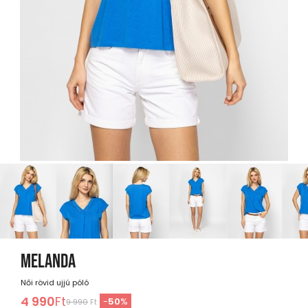
MELANDA
Női rövid ujjú póló
4 990
Ft
-
50
%
9 990
Ft