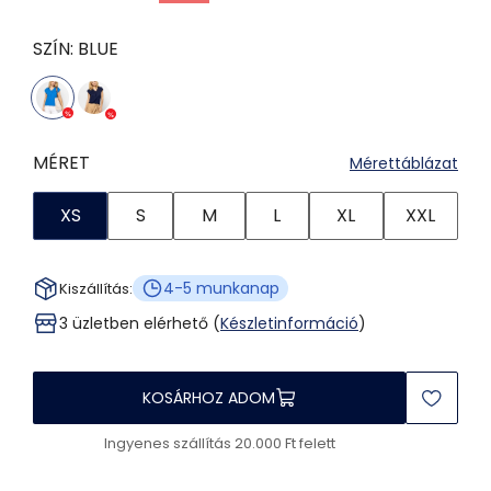
SZÍN:
BLUE
MÉRET
Mérettáblázat
XS
S
M
L
XL
XXL
4-5 munkanap
Kiszállítás:
3 üzletben elérhető (
Készletinformáció
)
KOSÁRHOZ ADOM
Ingyenes szállítás 20.000 Ft felett