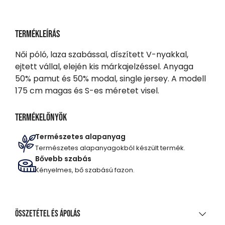
Termékleírás
Női póló, laza szabással, díszített V-nyakkal,
ejtett vállal, elején kis márkajelzéssel. Anyaga
50% pamut és 50% modal, single jersey. A modell
175 cm magas és S-es méretet visel.
Termékelőnyök
Természetes alapanyag
Természetes alapanyagokból készült termék.
Bővebb szabás
Kényelmes, bő szabású fazon.
Összetétel és ápolás