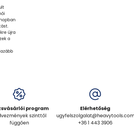
ult
női
bshopban
ást.
kre újra
zek a
 lazább
zsvásárlói program
Elérhetőség
vezmények szinttől
ugyfelszolgalat@heavytools.co
függően
+36 1 443 3906