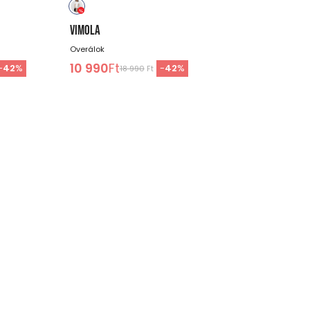
VIMOLA
Overálok
10 990
Ft
-
42
%
-
42
%
18 990
Ft