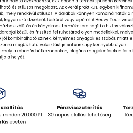
rál kínálata azoknak szól, akik ebben a terméktípusban keresnek
lható és stílusos megoldást. Az overál praktikus, egyben kifinom
b, mely rendkívül stílusos. A darabok könnyen kombinálhatók a 
, legyen szó dzsekiről, táskáról vagy cipőről. A Heavy Tools we
házhozszállítás és kényelmes termékcsere segíti a biztos választ
arabjai közül, és frissítsd fel ruhatárad olyan modellekkel, melye
A jól kombinálható színek, kényelmes anyagok és szabás miatt e
ezonra megbízható választást jelentenek, így könnyebb olyan
eni, mely a rohanós hétköznapokon, elegáns megjelenéseken és a
ja a helyét.
szállítás
Pénzvisszatérítés
Tör
ás minden 20.000 Ft
30 napos elállási lehetőség
Ked
árlás esetén