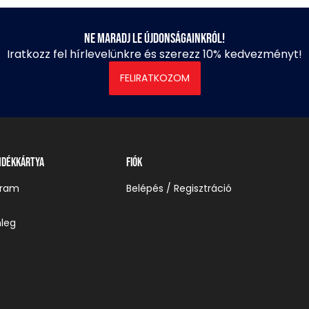
Ne maradj le újdonságainkról!
Iratkozz fel hírlevelünkre és szerezz 10% kedvezményt!
FELIRATKOZOM
ndékkártya
Fiók
gram
Belépés / Regisztráció
leg