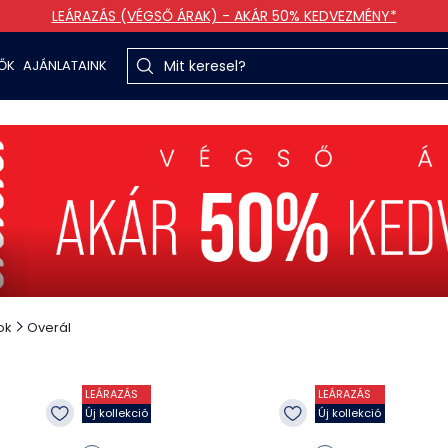
LEÁRAZÁS (VÉGSŐ ÁRAK) - AKÁR 50% KEDVEZMÉNY*
TŐK
AJÁNLATAINK
ok
Overál
LEÁRAZÁS
LEÁRAZÁS
Új kollekció
Új kollekció