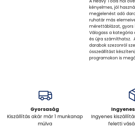
A Heavy Tools női ove
kényelmes, jól haszná
megjelenést adó dara
ruhatár más elemeivel
mérettáblázat, gyors 
Válogass a kategória d
és újra számíthatsz. 
darabok szezonról sz
összeállítást készít
programokon is megáll
Gyorsaság
Ingyenes 
Kiszállítás akár már 1 munkanap
Ingyenes kiszállít
múlva
feletti vás