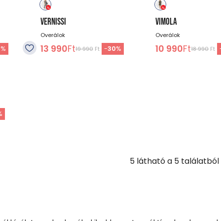
VERNISSI
VIMOLA
Overálok
Overálok
13 990
Ft
10 990
Ft
0
%
-
30
%
19 990
Ft
18 990
Ft
%
5
látható a
5
találatból