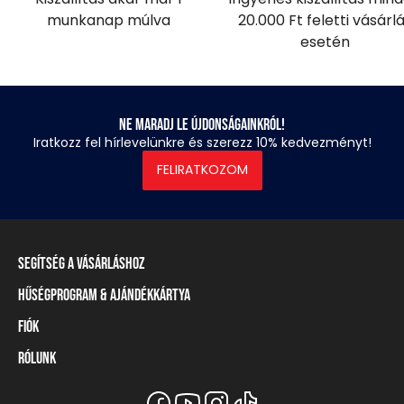
munkanap múlva
20.000 Ft feletti vásárl
esetén
Ne maradj le újdonságainkról!
Iratkozz fel hírlevelünkre és szerezz 10% kedvezményt!
FELIRATKOZOM
Segítség a vásárláshoz
Hűségprogram & Ajándékkártya
Szállítási információ
Fizetési módok
Fiók
Törzsvásárlói program
Visszaküldés és elállás
Ajándékkártya
Rólunk
Belépés / Regisztráció
Mérettáblázat
Törzskártya egyenleg
Üzleteink és viszonteladók
A Heavy Tools márka