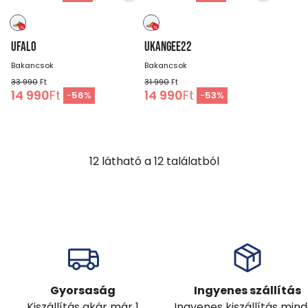
UFALO
UKANGEE22
Bakancsok
Bakancsok
33 990
Ft
31 990
Ft
14 990
Ft
14 990
Ft
-
56
%
-
53
%
12
látható a
12
találatból
Gyorsaság
Ingyenes szállítás
Kiszállítás akár már 1
Ingyenes kiszállítás min