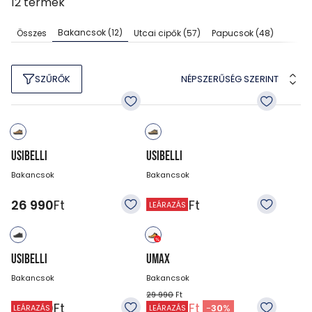
12
termék
Bakancsok
(12)
Összes
Utcai cipők
(57)
Papucsok
(48)
NÉPSZERŰSÉG SZERINT
SZŰRŐK
USIBELLI
USIBELLI
Bakancsok
Bakancsok
26 990
Ft
26 990
Ft
LEÁRAZÁS
USIBELLI
UMAX
Bakancsok
Bakancsok
29 990
Ft
26 990
Ft
20 990
Ft
-
30
%
LEÁRAZÁS
LEÁRAZÁS