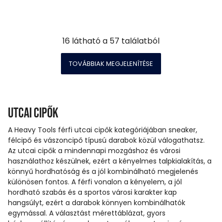
16
látható a
57
találatból
TOVÁBBIAK MEGJELENÍTÉSE
Utcai cipők
A Heavy Tools férfi utcai cipők kategóriájában sneaker,
félcipő és vászoncipő típusú darabok közül válogathatsz.
Az utcai cipők a mindennapi mozgáshoz és városi
használathoz készülnek, ezért a kényelmes talpkialakítás, a
könnyű hordhatóság és a jól kombinálható megjelenés
különösen fontos. A férfi vonalon a kényelem, a jól
hordható szabás és a sportos városi karakter kap
hangsúlyt, ezért a darabok könnyen kombinálhatók
egymással. A választást mérettáblázat, gyors