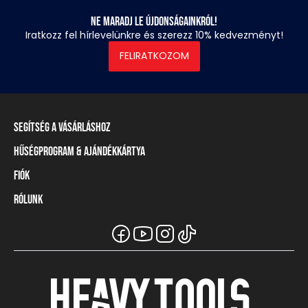
Ne maradj le újdonságainkról!
Iratkozz fel hírlevelünkre és szerezz 10% kedvezményt!
FELIRATKOZOM
Segítség a vásárláshoz
Hűségprogram & Ajándékkártya
Szállítási információ
Fizetési módok
Fiók
Törzsvásárlói program
Visszaküldés és elállás
Ajándékkártya
Rólunk
Belépés / Regisztráció
Mérettáblázat
Törzskártya egyenleg
Üzleteink és viszonteladók
A Heavy Tools márka
Gyakori kérdések (GYIK)
Viszonteladói információ
Vásárlói tájékoztatók
Csapatruházat
Ügyfélszolgálat
Széchenyi Terv Plusz
Karrier