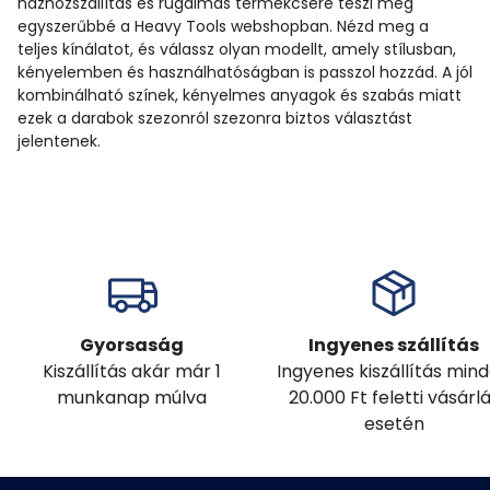
házhozszállítás és rugalmas termékcsere teszi még
egyszerűbbé a Heavy Tools webshopban. Nézd meg a
teljes kínálatot, és válassz olyan modellt, amely stílusban,
kényelemben és használhatóságban is passzol hozzád. A jól
kombinálható színek, kényelmes anyagok és szabás miatt
ezek a darabok szezonról szezonra biztos választást
jelentenek.
Gyorsaság
Ingyenes szállítás
Kiszállítás akár már 1
Ingyenes kiszállítás min
munkanap múlva
20.000 Ft feletti vásárl
esetén