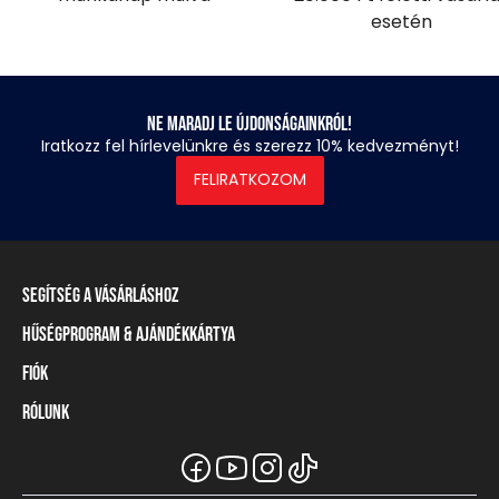
esetén
Ne maradj le újdonságainkról!
Iratkozz fel hírlevelünkre és szerezz 10% kedvezményt!
FELIRATKOZOM
Segítség a vásárláshoz
Hűségprogram & Ajándékkártya
Szállítási információ
Fizetési módok
Fiók
Törzsvásárlói program
Visszaküldés és elállás
Ajándékkártya
Rólunk
Belépés / Regisztráció
Mérettáblázat
Törzskártya egyenleg
Üzleteink és viszonteladók
A Heavy Tools márka
Gyakori kérdések (GYIK)
Viszonteladói információ