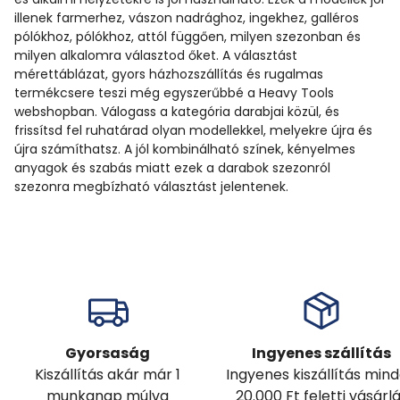
illenek farmerhez, vászon nadrághoz, ingekhez, galléros
pólókhoz, pólókhoz, attól függően, milyen szezonban és
milyen alkalomra választod őket. A választást
mérettáblázat, gyors házhozszállítás és rugalmas
termékcsere teszi még egyszerűbbé a Heavy Tools
webshopban. Válogass a kategória darabjai közül, és
frissítsd fel ruhatárad olyan modellekkel, melyekre újra és
újra számíthatsz. A jól kombinálható színek, kényelmes
anyagok és szabás miatt ezek a darabok szezonról
szezonra megbízható választást jelentenek.
Gyorsaság
Ingyenes szállítás
Kiszállítás akár már 1
Ingyenes kiszállítás min
munkanap múlva
20.000 Ft feletti vásárl