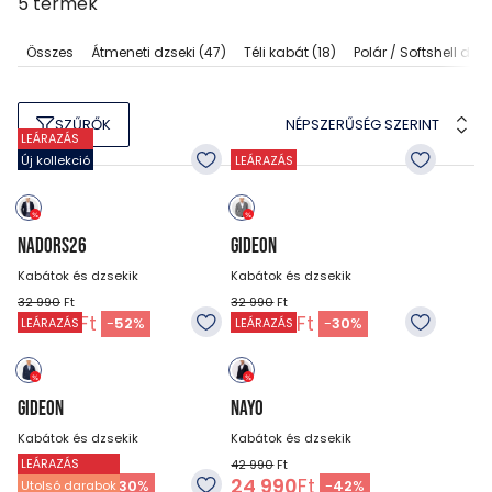
5
termék
Összes
Átmeneti dzseki
(47)
Téli kabát
(18)
Polár / Softshell dzse
NÉPSZERŰSÉG SZERINT
SZŰRŐK
LEÁRAZÁS
Új kollekció
LEÁRAZÁS
NADORS26
GIDEON
Kabátok és dzsekik
Kabátok és dzsekik
32 990
Ft
32 990
Ft
15 990
Ft
22 990
Ft
-
52
%
-
30
%
LEÁRAZÁS
LEÁRAZÁS
GIDEON
NAYO
Kabátok és dzsekik
Kabátok és dzsekik
LEÁRAZÁS
32 990
Ft
42 990
Ft
22 990
Ft
24 990
Ft
-
30
%
-
42
%
Utolsó darabok