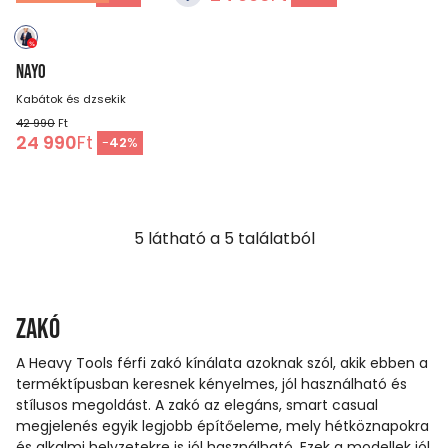
NAYO
Kabátok és dzsekik
42 990
Ft
24 990
Ft
-
42
%
5
látható a
5
találatból
Zakó
A Heavy Tools férfi zakó kínálata azoknak szól, akik ebben a
terméktípusban keresnek kényelmes, jól használható és
stílusos megoldást. A zakó az elegáns, smart casual
megjelenés egyik legjobb építőeleme, mely hétköznapokra
és alkalmi helyzetekre is jól használható. Ezek a modellek jól