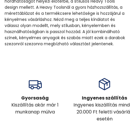
hordhatóságot helyezi előtérbe, a stílusos Heavy Tools
design mellett. A Heavy Toolsnál a gyors házhozszállítás, a
mérettáblázat és a termékcsere lehetősége is hozzájárul a
kényelmes vásárláshoz. Nézd meg a teljes kínálatot és
válassz olyan modellt, mely stílusban, kényelemben és
használhatóságban is passzol hozzád. A jól kombinálható
színek, kényelmes anyagok és szabás miatt ezek a darabok
szezonról szezonra megbízható választást jelentenek.
Gyorsaság
Ingyenes szállítás
Kiszállítás akár már 1
Ingyenes kiszállítás min
munkanap múlva
20.000 Ft feletti vásárl
esetén