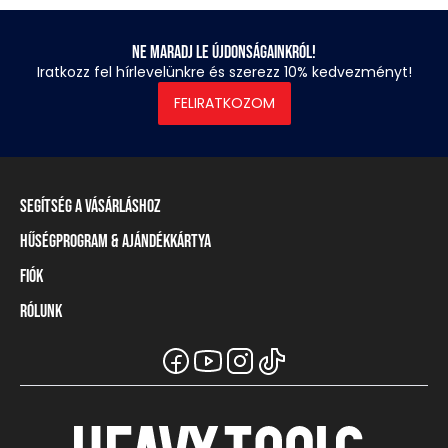
Ne maradj le újdonságainkról!
Iratkozz fel hírlevelünkre és szerezz 10% kedvezményt!
FELIRATKOZOM
Segítség a vásárláshoz
Hűségprogram & Ajándékkártya
Szállítási információ
Fizetési módok
Fiók
Törzsvásárlói program
Visszaküldés és elállás
Ajándékkártya
Rólunk
Belépés / Regisztráció
Mérettáblázat
Törzskártya egyenleg
Üzleteink és viszonteladók
A Heavy Tools márka
Gyakori kérdések (GYIK)
Viszonteladói információ
Vásárlói tájékoztatók
Csapatruházat
Ügyfélszolgálat
Széchenyi Terv Plusz