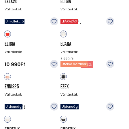
EZEX26
ELIGIA
Válltáskák
Válltáskák
9 990
Ft
10 990
Ft
Új kollekció
LEÁRAZÁS
ELIGIA
ECARA
Válltáskák
Válltáskák
8 990
Ft
10 990
Ft
6 990
Ft
-
22
%
Utolsó darabok
ENNIS25
EZEX
Válltáskák
Válltáskák
14 990
Ft
9 990
Ft
Újdonság
Újdonság