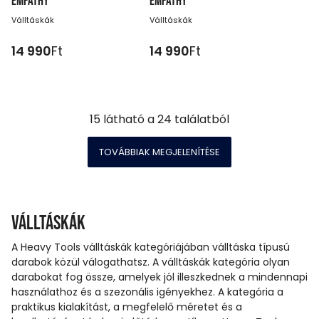
EMPATHY
EMPATHY
Válltáskák
Válltáskák
14 990
Ft
14 990
Ft
15
látható a
24
találatból
TOVÁBBIAK MEGJELENÍTÉSE
Válltáskák
A Heavy Tools válltáskák kategóriájában válltáska típusú
darabok közül válogathatsz. A válltáskák kategória olyan
darabokat fog össze, amelyek jól illeszkednek a mindennapi
használathoz és a szezonális igényekhez. A kategória a
praktikus kialakítást, a megfelelő méretet és a