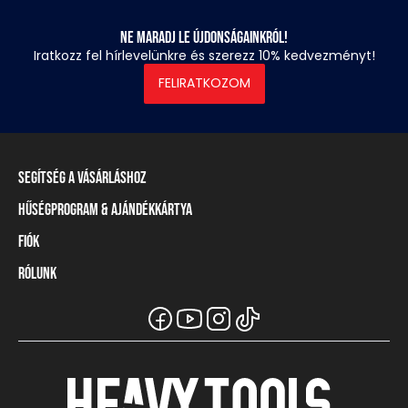
Ne maradj le újdonságainkról!
Iratkozz fel hírlevelünkre és szerezz 10% kedvezményt!
FELIRATKOZOM
Segítség a vásárláshoz
Hűségprogram & Ajándékkártya
Szállítási információ
Fizetési módok
Fiók
Törzsvásárlói program
Visszaküldés és elállás
Ajándékkártya
Rólunk
Belépés / Regisztráció
Mérettáblázat
Törzskártya egyenleg
Üzleteink és viszonteladók
A Heavy Tools márka
Gyakori kérdések (GYIK)
Viszonteladói információ
Vásárlói tájékoztatók
Csapatruházat
Ügyfélszolgálat
Széchenyi Terv Plusz
Karrier