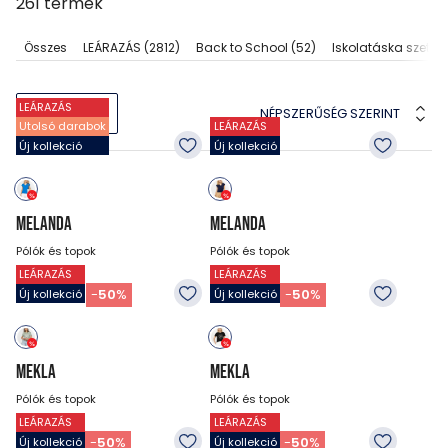
261
termék
Összes
LEÁRAZÁS
(2812)
Back to School
(52)
Iskolatáska szettek
LEÁRAZÁS
NÉPSZERŰSÉG SZERINT
SZŰRŐK
Utolsó darabok
LEÁRAZÁS
Új kollekció
Új kollekció
MELANDA
MELANDA
Pólók és topok
Pólók és topok
LEÁRAZÁS
LEÁRAZÁS
9 990
Ft
9 990
Ft
4 990
Ft
4 990
Ft
-
50
%
-
50
%
Új kollekció
Új kollekció
MEKLA
MEKLA
Pólók és topok
Pólók és topok
LEÁRAZÁS
LEÁRAZÁS
7 990
Ft
7 990
Ft
3 990
Ft
3 990
Ft
-
50
%
-
50
%
Új kollekció
Új kollekció