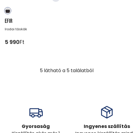
EFIR
Irodai táskák
5 990
Ft
5
látható a
5
találatból
Gyorsaság
Ingyenes szállítás