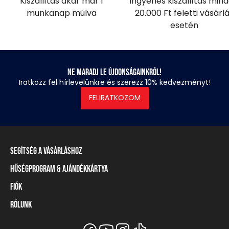
Kiszállítás akár már 1
Ingyenes kiszállítás min
munkanap múlva
20.000 Ft feletti vásárl
esetén
Ne maradj le újdonságainkról!
Iratkozz fel hírlevelünkre és szerezz 10% kedvezményt!
FELIRATKOZOM
Segítség a vásárláshoz
Hűségprogram & Ajándékkártya
Szállítási információ
Fizetési módok
Fiók
Törzsvásárlói program
Visszaküldés és elállás
Ajándékkártya
Rólunk
Belépés / Regisztráció
Mérettáblázat
Törzskártya egyenleg
Üzleteink és viszonteladók
A Heavy Tools márka