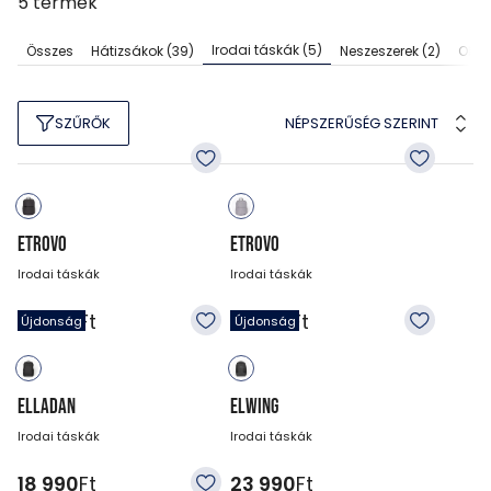
5
termék
Irodai táskák
(5)
Összes
Hátizsákok
(39)
Neszeszerek
(2)
Olda
NÉPSZERŰSÉG SZERINT
SZŰRŐK
ETROVO
ETROVO
Irodai táskák
Irodai táskák
15 990
Ft
15 990
Ft
Újdonság
Újdonság
ELLADAN
ELWING
Irodai táskák
Irodai táskák
18 990
Ft
23 990
Ft