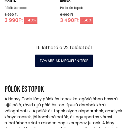
MARYL
MAISA
Pólók és topok
Pólók és topok
6 990
Ft
6 990
Ft
3 990
Ft
3 490
Ft
-
43
%
-
50
%
15
látható a
22
találatból
TOVÁBBIAK MEGJELENÍTÉSE
Pólók és topok
A Heavy Tools lány pólók és topok kategóriájában hosszú
ujjú póló, rövid ujjú póló és top típusú darabok közül
válogathatsz. A pólók és topok olyan alapdarabok, amelyek
kényelmesek, jól kombinálhatók, és egy sportos városi
ruhatárban szinte minden nap szerephez jutnak. A lány