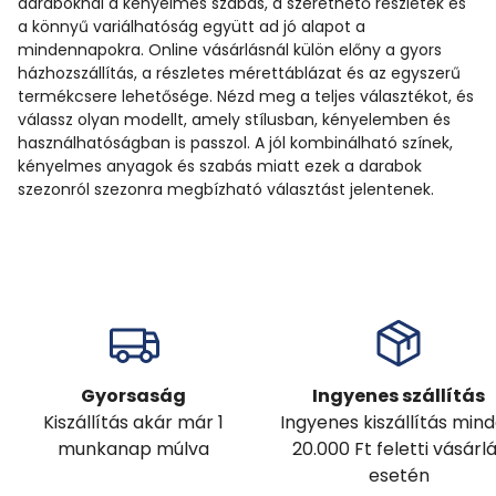
daraboknál a kényelmes szabás, a szerethető részletek és
a könnyű variálhatóság együtt ad jó alapot a
mindennapokra. Online vásárlásnál külön előny a gyors
házhozszállítás, a részletes mérettáblázat és az egyszerű
termékcsere lehetősége. Nézd meg a teljes választékot, és
válassz olyan modellt, amely stílusban, kényelemben és
használhatóságban is passzol. A jól kombinálható színek,
kényelmes anyagok és szabás miatt ezek a darabok
szezonról szezonra megbízható választást jelentenek.
Gyorsaság
Ingyenes szállítás
Kiszállítás akár már 1
Ingyenes kiszállítás min
munkanap múlva
20.000 Ft feletti vásárl
esetén