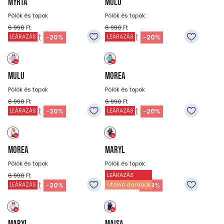
MYRTA
MULU
Pólók és topok
Pólók és topok
6 990
Ft
6 990
Ft
5 590
Ft
5 590
Ft
-
20
%
-
20
%
LEÁRAZÁS
LEÁRAZÁS
MULU
MOREA
Pólók és topok
Pólók és topok
6 990
Ft
6 990
Ft
5 590
Ft
5 590
Ft
-
20
%
-
20
%
LEÁRAZÁS
LEÁRAZÁS
MOREA
MARYL
Pólók és topok
Pólók és topok
LEÁRAZÁS
6 990
Ft
6 990
Ft
5 590
Ft
3 990
Ft
-
20
%
-
43
%
LEÁRAZÁS
Utolsó darabok