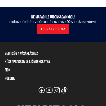
Ne maradj le újdonságainkról!
Iratkozz fel hírlevelünkre és szerezz 10% kedvezményt!
FELIRATKOZOM
Segítség a vásárláshoz
Hűségprogram & Ajándékkártya
Szállítási információ
Fizetési módok
Fiók
Törzsvásárlói program
Visszaküldés és elállás
Ajándékkártya
Rólunk
Belépés / Regisztráció
Mérettáblázat
Törzskártya egyenleg
Üzleteink és viszonteladók
A Heavy Tools márka
Gyakori kérdések (GYIK)
Viszonteladói információ
Vásárlói tájékoztatók
Csapatruházat
Ügyfélszolgálat
Széchenyi Terv Plusz