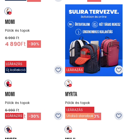
MOMI
Pólók és topok
6 990
Ft
4 890
Ft
-
30
%
LEÁRAZÁS
Új kollekció
LEÁRAZÁS
MOMI
MYRTA
Pólók és topok
Pólók és topok
LEÁRAZÁS
6 990
Ft
6 990
Ft
4 890
Ft
5 590
Ft
-
30
%
-
20
%
LEÁRAZÁS
Utolsó darabok