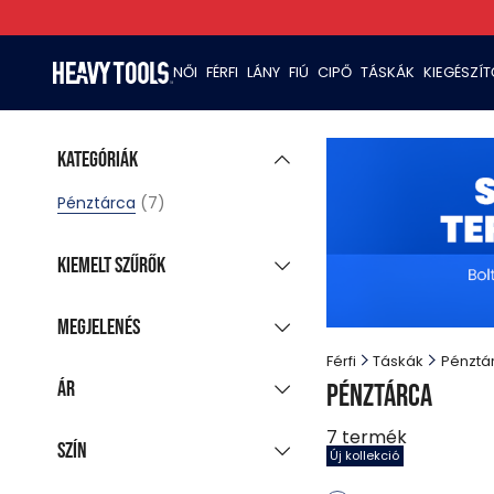
NŐI
FÉRFI
LÁNY
FIÚ
CIPŐ
TÁSKÁK
KIEGÉSZÍ
Kategóriák
Pénztárca
(7)
Kiemelt szűrők
Új kollekció
(5)
Megjelenés
Akciós termékek
Férfi
Táskák
Pénztá
Csoportosított
Utolsó darabok
Ár
Pénztárca
megjelenítés
Azonnal szállítható
Minden színt mutat
(6)
7
termék
Szín
Új kollekció
-
Ft