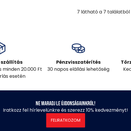
7
látható a
7
találatból
szállítás
Pénzvisszatérítés
Tör
ás minden 20.000 Ft
30 napos elállási lehetőség
Ked
árlás esetén
Ne maradj le újdonságainkról!
Iratkozz fel hírlevelünkre és szerezz 10% kedvezményt!
FELIRATKOZOM