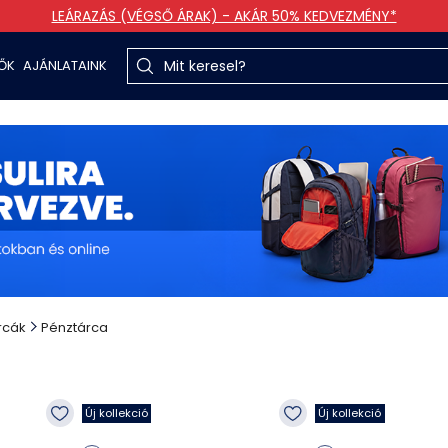
LEÁRAZÁS (VÉGSŐ ÁRAK) - AKÁR 50% KEDVEZMÉNY*
TŐK
AJÁNLATAINK
rcák
Pénztárca
Új kollekció
Új kollekció