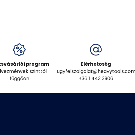
zsvásárlói program
Elérhetőség
vezmények szinttől
ugyfelszolgalat@heavytools.co
függően
+36 1 443 3906