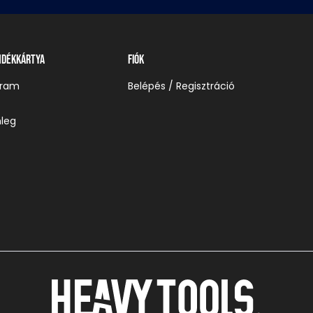
ndékkártya
Fiók
gram
Belépés / Regisztráció
leg