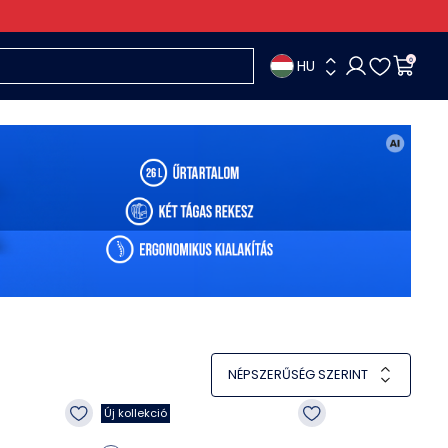
HU
0
NÉPSZERŰSÉG SZERINT
Új kollekció