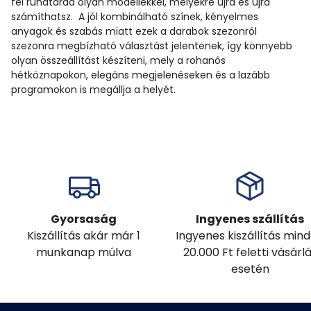
fel ruhatárad olyan modellekkel, melyekre újra és újra
számíthatsz. A jól kombinálható színek, kényelmes
anyagok és szabás miatt ezek a darabok szezonról
szezonra megbízható választást jelentenek, így könnyebb
olyan összeállítást készíteni, mely a rohanós
hétköznapokon, elegáns megjelenéseken és a lazább
programokon is megállja a helyét.
Gyorsaság
Ingyenes szállítás
Kiszállítás akár már 1
Ingyenes kiszállítás min
munkanap múlva
20.000 Ft feletti vásárl
esetén