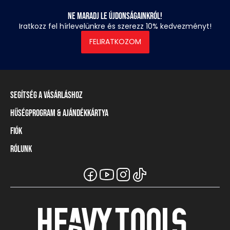
Ne maradj le újdonságainkról!
Iratkozz fel hírlevelünkre és szerezz 10% kedvezményt!
FELIRATKOZOM
Segítség a vásárláshoz
Hűségprogram & Ajándékkártya
Szállítási információ
Fizetési módok
Fiók
Törzsvásárlói program
Visszaküldés és elállás
Ajándékkártya
Rólunk
Belépés / Regisztráció
Mérettáblázat
Törzskártya egyenleg
Üzleteink és viszonteladók
A Heavy Tools márka
Gyakori kérdések (GYIK)
Viszonteladói információ
Vásárlói tájékoztatók
Csapatruházat
Ügyfélszolgálat
Széchenyi Terv Plusz
Karrier