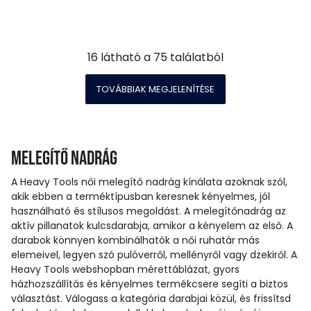
16
látható a
75
találatból
TOVÁBBIAK MEGJELENÍTÉSE
Melegítő nadrág
A Heavy Tools női melegítő nadrág kínálata azoknak szól,
akik ebben a terméktípusban keresnek kényelmes, jól
használható és stílusos megoldást. A melegítőnadrág az
aktív pillanatok kulcsdarabja, amikor a kényelem az első. A
darabok könnyen kombinálhatók a női ruhatár más
elemeivel, legyen szó pulóverről, mellényről vagy dzekiről. A
Heavy Tools webshopban mérettáblázat, gyors
házhozszállítás és kényelmes termékcsere segíti a biztos
választást. Válogass a kategória darabjai közül, és frissítsd