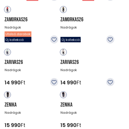
ZAMORKAS26
ZAMORKAS26
Nadrágok
Nadrágok
Utolsó darabok
15 990
Ft
15 990
Ft
Új kollekció
Új kollekció
ZARIVAS26
ZARIVAS26
Nadrágok
Nadrágok
14 990
Ft
14 990
Ft
ZENIKA
ZENIKA
Nadrágok
Nadrágok
15 990
Ft
15 990
Ft