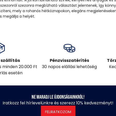
és kifinomult. A jól kombinálható színek, kényelmes anyagok és 
 szezonról szezonra megbízható választást jelentenek, így könn
észíteni, mely a rohanós hétköznapokon, elegáns megjelenéseke
 megállja a helyét.
szállítás
Pénzvisszatérítés
Tör
ás minden 20.000 Ft
30 napos elállási lehetőség
Ked
árlás esetén
Ne maradj le újdonságainkról!
Iratkozz fel hírlevelünkre és szerezz 10% kedvezményt!
FELIRATKOZOM