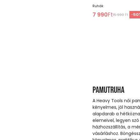
Ruhák
7 990
Ft
-
50
15 990
Ft
Pamutruha
A Heavy Tools női pa
kényelmes, jól haszná
alapdarab a hétközna
elemeivel, legyen szó 
házhozszállítás, a mé
vásárláshoz. Böngéssz