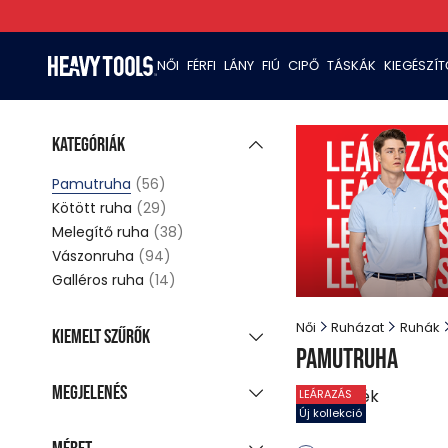
NŐI
FÉRFI
LÁNY
FIÚ
CIPŐ
TÁSKÁK
KIEGÉSZÍ
Kategóriák
Pamutruha
(56)
Kötött ruha
(29)
Melegítő ruha
(38)
Vászonruha
(94)
Galléros ruha
(14)
Női
Ruházat
Ruhák
Kiemelt szűrők
Pamutruha
Új kollekció
(22)
Megjelenés
56
termék
LEÁRAZÁS
Akciós termékek
(56)
Új kollekció
Csoportosított
Utolsó darabok
(1)