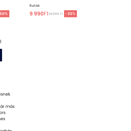
Ruhák
9 990
Ft
50
%
-
33
%
14 990
Ft
l
esnek
tár más
ors
mes