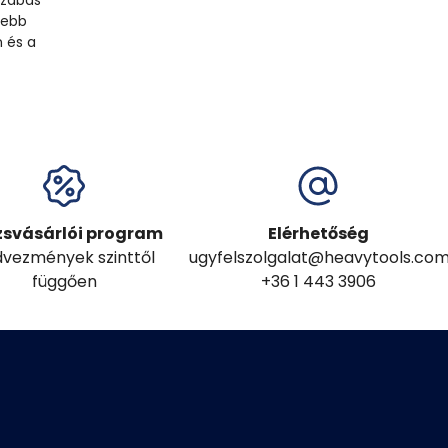
szabás
yebb
n és a
zsvásárlói program
Elérhetőség
vezmények szinttől
ugyfelszolgalat@heavytools.co
függően
+36 1 443 3906