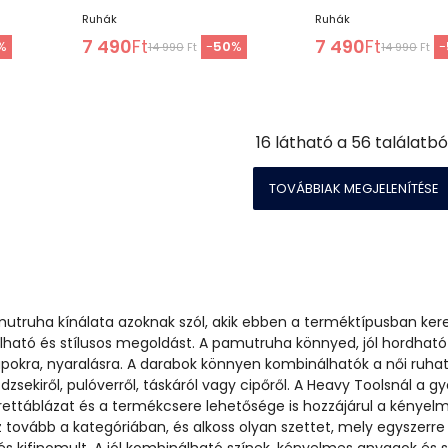
Ruhák
Ruhák
7 490
Ft
7 490
Ft
%
-
50
%
-
14 990
Ft
14 990
Ft
16
látható a
56
találatbó
TOVÁBBIAK MEGJELENÍTÉSE
mutruha kínálata azoknak szól, akik ebben a terméktípusban ker
lható és stílusos megoldást. A pamutruha könnyed, jól hordható
pokra, nyaralásra. A darabok könnyen kombinálhatók a női ruha
dzsekiről, pulóverről, táskáról vagy cipőről. A Heavy Toolsnál a gy
rettáblázat és a termékcsere lehetősége is hozzájárul a kényel
 tovább a kategóriában, és alkoss olyan szettet, mely egyszerre