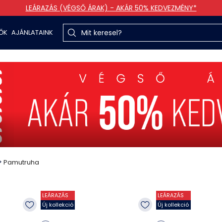
LEÁRAZÁS (VÉGSŐ ÁRAK) - AKÁR 50% KEDVEZMÉNY*
TŐK
AJÁNLATAINK
Pamutruha
LEÁRAZÁS
LEÁRAZÁS
Új kollekció
Új kollekció