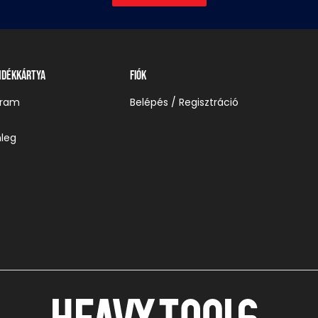
ndékkártya
Fiók
gram
Belépés / Regisztráció
leg