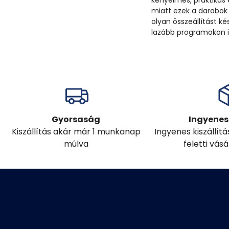
kényelmes, praktikus 
miatt ezek a darabok
olyan összeállítást k
lazább programokon is
Gyorsaság
Ingyenes 
Kiszállítás akár már 1 munkanap
Ingyenes kiszállít
múlva
feletti vás