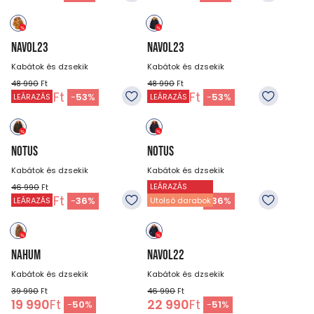
NAVOL23
NAVOL23
Kabátok és dzsekik
Kabátok és dzsekik
48 990
Ft
48 990
Ft
22 990
Ft
22 990
Ft
-
53
%
-
53
%
LEÁRAZÁS
LEÁRAZÁS
NOTUS
NOTUS
Kabátok és dzsekik
Kabátok és dzsekik
LEÁRAZÁS
46 990
Ft
46 990
Ft
29 990
Ft
29 990
Ft
-
36
%
-
36
%
LEÁRAZÁS
Utolsó darabok
NAHUM
NAVOL22
Kabátok és dzsekik
Kabátok és dzsekik
39 990
Ft
46 990
Ft
19 990
Ft
22 990
Ft
-
50
%
-
51
%