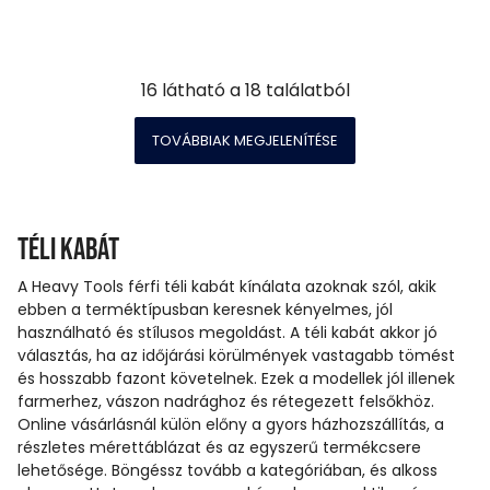
16
látható a
18
találatból
TOVÁBBIAK MEGJELENÍTÉSE
Téli kabát
A Heavy Tools férfi téli kabát kínálata azoknak szól, akik
ebben a terméktípusban keresnek kényelmes, jól
használható és stílusos megoldást. A téli kabát akkor jó
választás, ha az időjárási körülmények vastagabb tömést
és hosszabb fazont követelnek. Ezek a modellek jól illenek
farmerhez, vászon nadrághoz és rétegezett felsőkhöz.
Online vásárlásnál külön előny a gyors házhozszállítás, a
részletes mérettáblázat és az egyszerű termékcsere
lehetősége. Böngéssz tovább a kategóriában, és alkoss