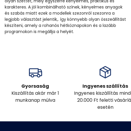
olyan szettet, mely egyszerre kényelmes, praktikus és
karakteres. A jól kombinálható színek, kényelmes anyagok
és szabás miatt ezek a modellek szezonról szezonra a
legjobb választást jelentik,. így könnyebb olyan összeállítást
készíteni, amely a rohanós hétköznapokon és a lazább
programokon is megállja a helyét.
Gyorsaság
Ingyenes szállítás
Kiszállítás akár már 1
Ingyenes kiszállítás min
munkanap múlva
20.000 Ft feletti vásárl
esetén