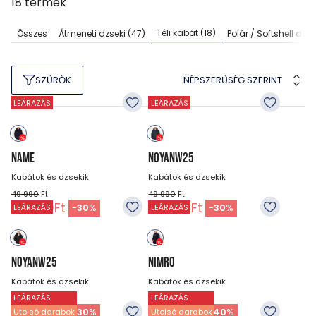
18
termék
Téli kabát
(18)
Összes
Átmeneti dzseki
(47)
Polár / Softshell dzse
NÉPSZERŰSÉG SZERINT
SZŰRŐK
LEÁRAZÁS
LEÁRAZÁS
NAME
NOYANW25
Kabátok és dzsekik
Kabátok és dzsekik
49 990
Ft
49 990
Ft
34 990
Ft
34 990
Ft
-
30
%
-
30
%
LEÁRAZÁS
LEÁRAZÁS
NOYANW25
NIMRO
Kabátok és dzsekik
Kabátok és dzsekik
LEÁRAZÁS
LEÁRAZÁS
49 990
Ft
49 990
Ft
34 990
Ft
29 990
Ft
-
30
%
-
40
%
Utolsó darabok
Utolsó darabok