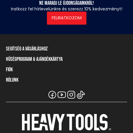
Ne maradj le újdonságainkról!
Iratkozz fel hírlevelünkre és szerezz 10% kedvezményt!
FELIRATKOZOM
Segítség a vásárláshoz
Hűségprogram & Ajándékkártya
Szállítási információ
Fizetési módok
Fiók
Törzsvásárlói program
Visszaküldés és elállás
Ajándékkártya
Rólunk
Belépés / Regisztráció
Mérettáblázat
Törzskártya egyenleg
Üzleteink és viszonteladók
A Heavy Tools márka
Gyakori kérdések (GYIK)
Viszonteladói információ
Vásárlói tájékoztatók
Csapatruházat
Ügyfélszolgálat
Széchenyi Terv Plusz
Karrier