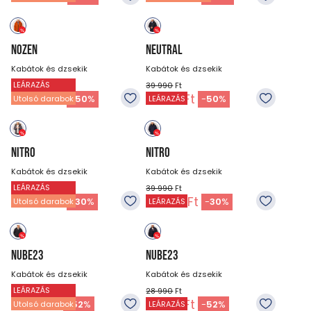
NOZEN
NEUTRAL
Kabátok és dzsekik
Kabátok és dzsekik
LEÁRAZÁS
45 990
Ft
39 990
Ft
22 990
Ft
19 990
Ft
-
50
%
-
50
%
Utolsó darabok
LEÁRAZÁS
NITRO
NITRO
Kabátok és dzsekik
Kabátok és dzsekik
LEÁRAZÁS
39 990
Ft
39 990
Ft
27 990
Ft
27 990
Ft
-
30
%
-
30
%
Utolsó darabok
LEÁRAZÁS
NUBE23
NUBE23
Kabátok és dzsekik
Kabátok és dzsekik
LEÁRAZÁS
28 990
Ft
28 990
Ft
13 990
Ft
13 990
Ft
-
52
%
-
52
%
Utolsó darabok
LEÁRAZÁS