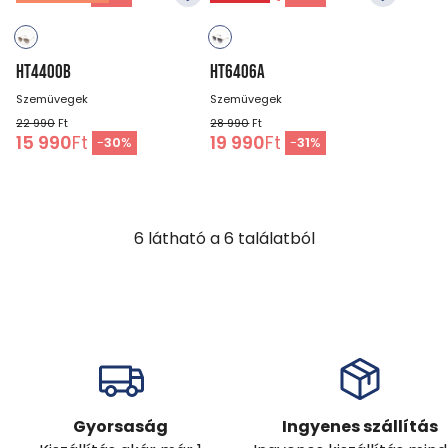
HT4400B
HT6406A
Szemüvegek
Szemüvegek
22 990
Ft
28 990
Ft
15 990
Ft
19 990
Ft
-
30
%
-
31
%
6
látható a
6
találatból
Gyorsaság
Ingyenes szállítás