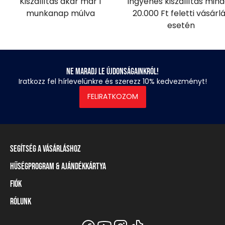
Kiszállítás akár már 1
Ingyenes kiszállítás min
munkanap múlva
20.000 Ft feletti vásárl
esetén
Ne maradj le újdonságainkról!
Iratkozz fel hírlevelünkre és szerezz 10% kedvezményt!
FELIRATKOZOM
Segítség a vásárláshoz
Hűségprogram & Ajándékkártya
Szállítási információ
Fizetési módok
Fiók
Törzsvásárlói program
Visszaküldés és elállás
Ajándékkártya
Rólunk
Belépés / Regisztráció
Mérettáblázat
Törzskártya egyenleg
Üzleteink és viszonteladók
A Heavy Tools márka