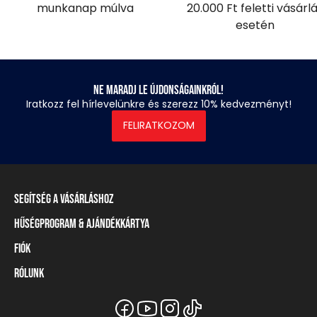
munkanap múlva
20.000 Ft feletti vásárl
esetén
Ne maradj le újdonságainkról!
Iratkozz fel hírlevelünkre és szerezz 10% kedvezményt!
FELIRATKOZOM
Segítség a vásárláshoz
Hűségprogram & Ajándékkártya
Szállítási információ
Fizetési módok
Fiók
Törzsvásárlói program
Visszaküldés és elállás
Ajándékkártya
Rólunk
Belépés / Regisztráció
Mérettáblázat
Törzskártya egyenleg
Üzleteink és viszonteladók
A Heavy Tools márka
Gyakori kérdések (GYIK)