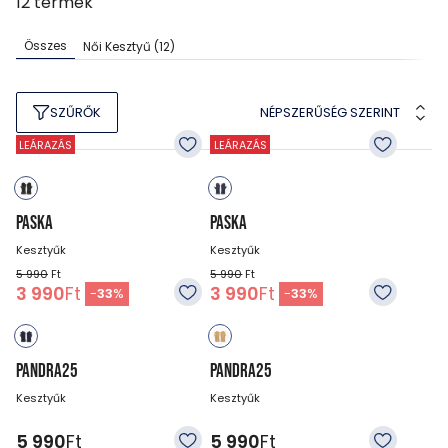
12
termék
Összes
Női Kesztyű
(12)
NÉPSZERŰSÉG SZERINT
SZŰRŐK
LEÁRAZÁS
LEÁRAZÁS
PASKA
PASKA
Kesztyűk
Kesztyűk
5 990
Ft
5 990
Ft
3 990
Ft
3 990
Ft
-
33
%
-
33
%
PANDRA25
PANDRA25
Kesztyűk
Kesztyűk
5 990
Ft
5 990
Ft