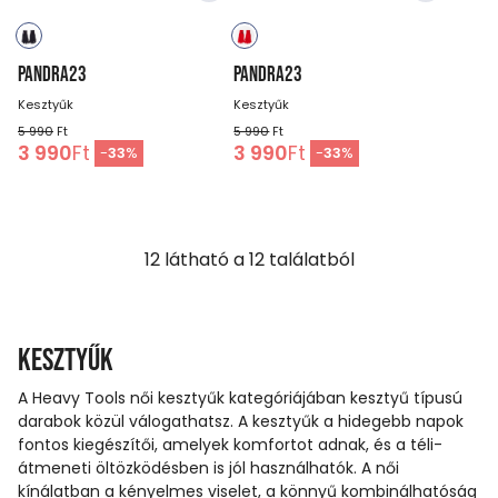
PANDRA23
PANDRA23
Kesztyűk
Kesztyűk
5 990
Ft
5 990
Ft
3 990
Ft
3 990
Ft
-
33
%
-
33
%
12
látható a
12
találatból
Kesztyűk
A Heavy Tools női kesztyűk kategóriájában kesztyű típusú
darabok közül válogathatsz. A kesztyűk a hidegebb napok
fontos kiegészítői, amelyek komfortot adnak, és a téli-
átmeneti öltözködésben is jól használhatók. A női
kínálatban a kényelmes viselet, a könnyű kombinálhatóság