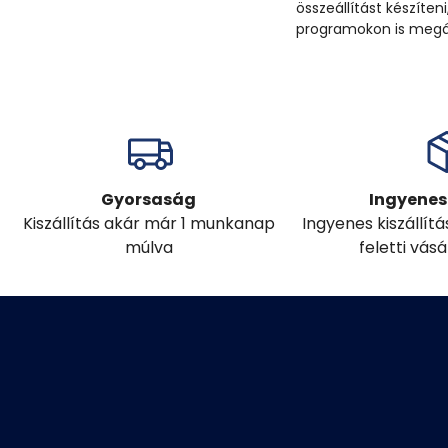
összeállítást készít
programokon is megáll
Gyorsaság
Ingyenes 
Kiszállítás akár már 1 munkanap
Ingyenes kiszállít
múlva
feletti vás