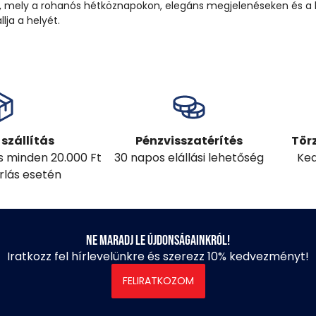
eni, mely a rohanós hétköznapokon, elegáns megjelenéseken és a
ja a helyét.
szállítás
Pénzvisszatérítés
Tör
ás minden 20.000 Ft
30 napos elállási lehetőség
Ked
árlás esetén
Ne maradj le újdonságainkról!
Iratkozz fel hírlevelünkre és szerezz 10% kedvezményt!
FELIRATKOZOM