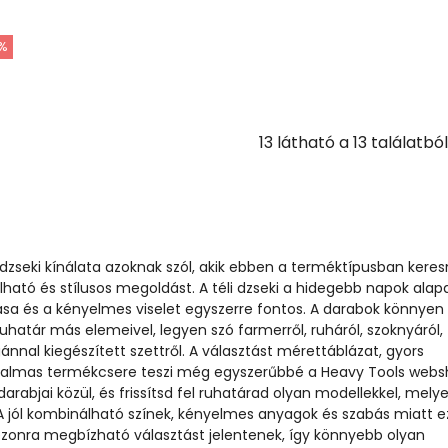
%
13
látható a
13
találatbó
i dzseki kínálata azoknak szól, akik ebben a terméktípusban kere
lható és stílusos megoldást. A téli dzseki a hidegebb napok alap
sa és a kényelmes viselet egyszerre fontos. A darabok könnyen
uhatár más elemeivel, legyen szó farmerről, ruháról, szoknyáról,
ánnal kiegészített szettről. A választást mérettáblázat, gyors
ugalmas termékcsere teszi még egyszerűbbé a Heavy Tools web
arabjai közül, és frissítsd fel ruhatárad olyan modellekkel, melye
A jól kombinálható színek, kényelmes anyagok és szabás miatt e
ezonra megbízható választást jelentenek, így könnyebb olyan