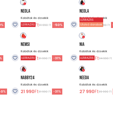
NEOLA
NEOLA
Kabátok és dzsekik
Kabátok és dzsekik
LEÁRAZÁS
15 990
Ft
15 990
Ft
0
%
-
50
%
LEÁRAZÁS
Utolsó darabok
31 990
Ft
31 990
Ft
NEMSI
NIA
Kabátok és dzsekik
Kabátok és dzsekik
21 990
Ft
20 990
Ft
%
-
31
%
LEÁRAZÁS
LEÁRAZÁS
31 990
Ft
34 990
Ft
NABBY24
NEEDA
Kabátok és dzsekik
Kabátok és dzsekik
21 990
Ft
27 990
Ft
40
%
-
31
%
31 990
Ft
39 990
Ft