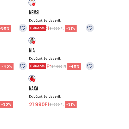
NEMSI
Kabátok és dzsekik
21 990
Ft
-
50
%
-
31
%
LEÁRAZÁS
31 990
Ft
NIA
Kabátok és dzsekik
20 990
Ft
-
40
%
-
40
%
LEÁRAZÁS
34 990
Ft
NAXA
Kabátok és dzsekik
21 990
Ft
-
30
%
-
31
%
31 990
Ft