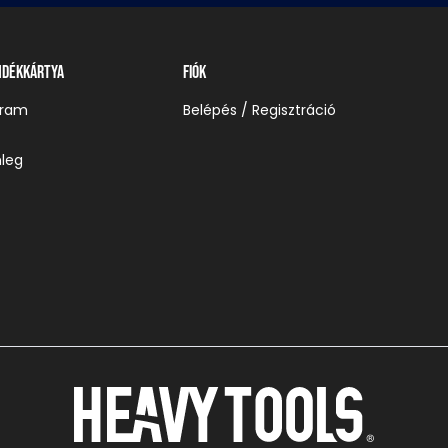
ndékkártya
Fiók
gram
Belépés / Regisztráció
leg