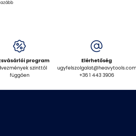
 lazább
zsvásárlói program
Elérhetőség
vezmények szinttől
ugyfelszolgalat@heavytools.co
függően
+36 1 443 3906