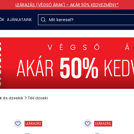
LEÁRAZÁS (VÉGSŐ ÁRAK) - AKÁR 50% KEDVEZMÉNY*
TŐK
AJÁNLATAINK
k és dzsekik
Téli dzseki
LEÁRAZÁS
LEÁRAZÁS