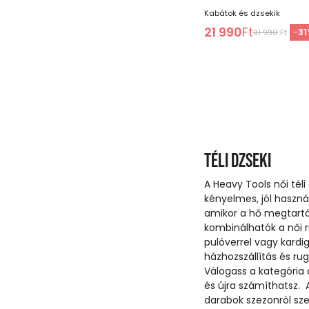
Kabátok és dzsekik
21 990
Ft
-
31
31 990
Ft
Téli dzseki
A Heavy Tools női tél
kényelmes, jól haszná
amikor a hő megtartá
kombinálhatók a női r
pulóverrel vagy kardig
házhozszállítás és r
Válogass a kategória d
és újra számíthatsz. 
darabok szezonról sz