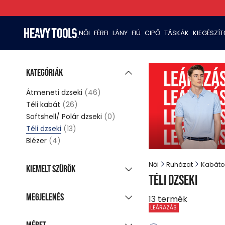
NŐI
FÉRFI
LÁNY
FIÚ
CIPŐ
TÁSKÁK
KIEGÉSZÍ
Kategóriák
Átmeneti dzseki
(46)
Téli kabát
(26)
Softshell/ Polár dzseki
(0)
Téli dzseki
(13)
Blézer
(4)
Női
Ruházat
Kabáto
Kiemelt szűrők
Téli dzseki
Új kollekció
Megjelenés
13
termék
Akciós termékek
(13)
LEÁRAZÁS
Csoportosított
Utolsó darabok
(2)