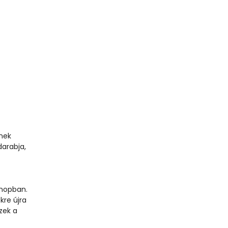
l
snek
darabja,
shopban.
kre újra
zek a