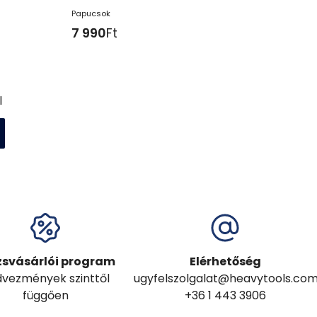
Papucsok
7 990
Ft
l
zsvásárlói program
Elérhetőség
vezmények szinttől
ugyfelszolgalat@heavytools.co
függően
+36 1 443 3906