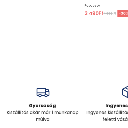
Papucsok
3 490
Ft
-
30
4 990
Ft
Gyorsaság
Ingyenes 
Kiszállítás akár már 1 munkanap
Ingyenes kiszállít
múlva
feletti vás