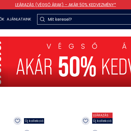
LEÁRAZÁS (VÉGSŐ ÁRAK) - AKÁR 50% KEDVEZMÉNY*
TŐK
AJÁNLATAINK
LEÁRAZÁS
Új kollekció
Új kollekció