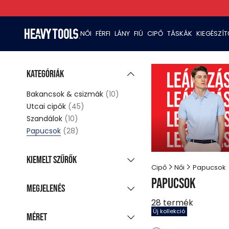
NŐI
FÉRFI
LÁNY
FIÚ
CIPŐ
TÁSKÁK
KIEGÉSZÍ
Kategóriák
Bakancsok & csizmák
(10)
Utcai cipők
(45)
Szandálok
(10)
Papucsok
(28)
Kiemelt szűrők
Cipő
Női
Papucsok
Új kollekció
(15)
Papucsok
Megjelenés
Akciós termékek
(21)
28
termék
Csoportosított
Új kollekció
Utolsó darabok
Méret
(1)
megjelenítés