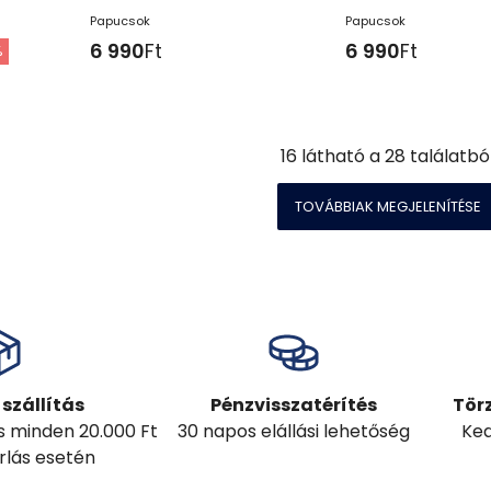
Papucsok
Papucsok
6 990
Ft
6 990
Ft
%
16
látható a
28
találatbó
TOVÁBBIAK MEGJELENÍTÉSE
szállítás
Pénzvisszatérítés
Tör
ás minden 20.000 Ft
30 napos elállási lehetőség
Ked
árlás esetén