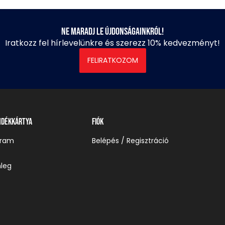
Ne maradj le újdonságainkról!
Iratkozz fel hírlevelünkre és szerezz 10% kedvezményt!
FELIRATKOZOM
ndékkártya
Fiók
gram
Belépés / Regisztráció
leg