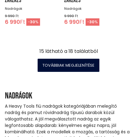
ZARZA23
ZARZA23
Nadrágok
Nadrágok
9 990
Ft
9 990
Ft
6 990
Ft
6 990
Ft
-
30
%
-
30
%
15
látható a
18
találatból
TOVÁBBIAK MEGJELENÍTÉSE
Nadrágok
A Heavy Tools fiú nadrágok kategóriájában melegítő
nadrág és pamut rövidnadrág típusú darabok közül
válogathatsz. A jól megválasztott nadrág az egyik
legfontosabb alapdarab: kényelmes egész napra, jól
kombinálható. Ezek a modellek a mozgás, a tartósság és a