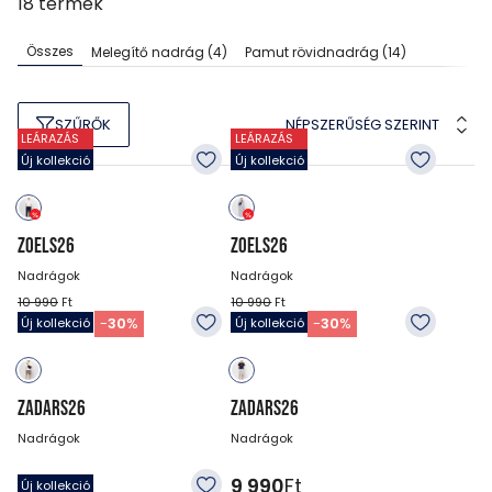
18
termék
Összes
Melegítő nadrág
(4)
Pamut rövidnadrág
(14)
NÉPSZERŰSÉG SZERINT
SZŰRŐK
LEÁRAZÁS
LEÁRAZÁS
Új kollekció
Új kollekció
ZOELS26
ZOELS26
Nadrágok
Nadrágok
10 990
Ft
10 990
Ft
7 690
Ft
7 690
Ft
-
30
%
-
30
%
Új kollekció
Új kollekció
ZADARS26
ZADARS26
Nadrágok
Nadrágok
9 990
Ft
9 990
Ft
Új kollekció