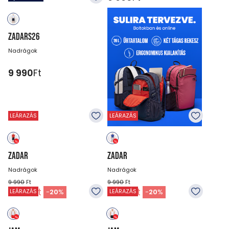
ZADARS26
Nadrágok
9 990
Ft
LEÁRAZÁS
LEÁRAZÁS
ZADAR
ZADAR
Nadrágok
Nadrágok
9 990
Ft
9 990
Ft
7 990
Ft
7 990
Ft
-
20
%
-
20
%
LEÁRAZÁS
LEÁRAZÁS