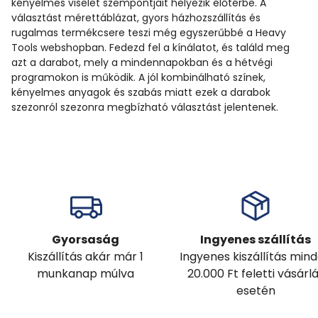
kényelmes viselet szempontjait helyezik előtérbe. A
választást mérettáblázat, gyors házhozszállítás és
rugalmas termékcsere teszi még egyszerűbbé a Heavy
Tools webshopban. Fedezd fel a kínálatot, és találd meg
azt a darabot, mely a mindennapokban és a hétvégi
programokon is működik. A jól kombinálható színek,
kényelmes anyagok és szabás miatt ezek a darabok
szezonról szezonra megbízható választást jelentenek.
Gyorsaság
Ingyenes szállítás
Kiszállítás akár már 1
Ingyenes kiszállítás min
munkanap múlva
20.000 Ft feletti vásárl
esetén