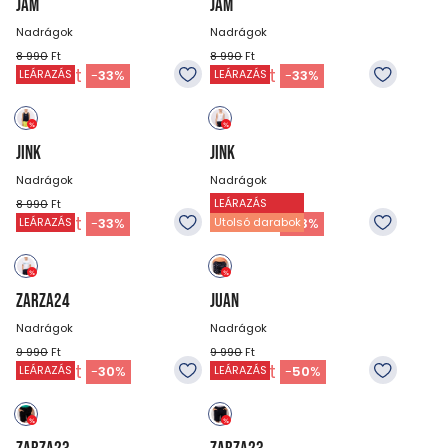
JAM
JAM
Nadrágok
Nadrágok
8 990
Ft
8 990
Ft
5 990
Ft
5 990
Ft
-
33
%
-
33
%
LEÁRAZÁS
LEÁRAZÁS
JINK
JINK
Nadrágok
Nadrágok
LEÁRAZÁS
8 990
Ft
8 990
Ft
5 990
Ft
5 990
Ft
-
33
%
-
33
%
LEÁRAZÁS
Utolsó darabok
ZARZA24
JUAN
Nadrágok
Nadrágok
9 990
Ft
9 990
Ft
6 990
Ft
4 990
Ft
-
30
%
-
50
%
LEÁRAZÁS
LEÁRAZÁS