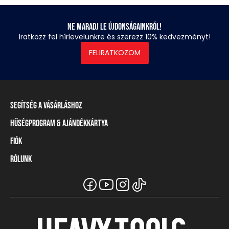
Ne maradj le újdonságainkról!
Iratkozz fel hírlevelünkre és szerezz 10% kedvezményt!
FELIRATKOZOM
Segítség a vásárláshoz
Hűségprogram & Ajándékkártya
Szállítási információ
Fizetési módok
Fiók
Törzsvásárlói program
Visszaküldés és elállás
Ajándékkártya
Rólunk
Belépés / Regisztráció
Mérettáblázat
Törzskártya egyenleg
Üzleteink és viszonteladók
A Heavy Tools márka
Gyakori kérdések (GYIK)
Viszonteladói információ
Vásárlói tájékoztatók
Csapatruházat
Ügyfélszolgálat
Széchenyi Terv Plusz