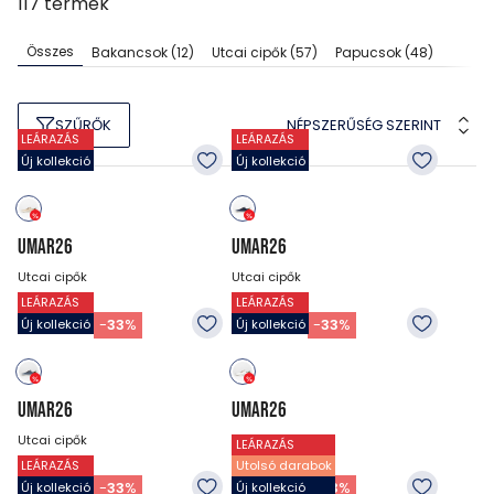
117
termék
Összes
Bakancsok
(12)
Utcai cipők
(57)
Papucsok
(48)
NÉPSZERŰSÉG SZERINT
SZŰRŐK
LEÁRAZÁS
LEÁRAZÁS
Új kollekció
Új kollekció
UMAR26
UMAR26
Utcai cipők
Utcai cipők
LEÁRAZÁS
LEÁRAZÁS
11 990
Ft
11 990
Ft
7 990
Ft
7 990
Ft
-
33
%
-
33
%
Új kollekció
Új kollekció
UMAR26
UMAR26
Utcai cipők
Utcai cipők
LEÁRAZÁS
LEÁRAZÁS
Utolsó darabok
11 990
Ft
11 990
Ft
7 990
Ft
7 990
Ft
-
33
%
-
33
%
Új kollekció
Új kollekció