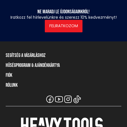
Ne maradj le újdonságainkról!
Iratkozz fel hírlevelünkre és szerezz 10% kedvezményt!
FELIRATKOZOM
Segítség a vásárláshoz
Hűségprogram & Ajándékkártya
Szállítási információ
Fizetési módok
Fiók
Törzsvásárlói program
Visszaküldés és elállás
Ajándékkártya
Rólunk
Belépés / Regisztráció
Mérettáblázat
Törzskártya egyenleg
Üzleteink és viszonteladók
A Heavy Tools márka
Gyakori kérdések (GYIK)
Viszonteladói információ
Vásárlói tájékoztatók
Csapatruházat
Ügyfélszolgálat
Széchenyi Terv Plusz
Karrier