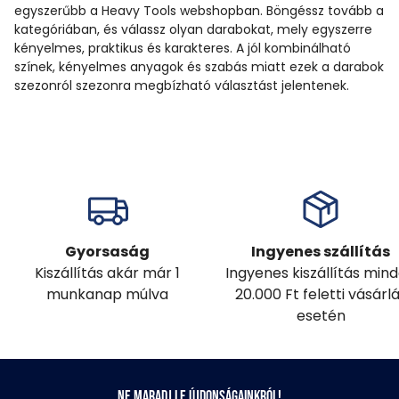
egyszerűbb a Heavy Tools webshopban. Böngéssz tovább a
kategóriában, és válassz olyan darabokat, mely egyszerre
kényelmes, praktikus és karakteres. A jól kombinálható
színek, kényelmes anyagok és szabás miatt ezek a darabok
szezonról szezonra megbízható választást jelentenek.
Gyorsaság
Ingyenes szállítás
Kiszállítás akár már 1
Ingyenes kiszállítás min
munkanap múlva
20.000 Ft feletti vásárl
esetén
Ne maradj le újdonságainkról!