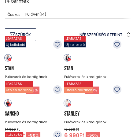
14
termék
Pulóver
(14)
Összes
NÉPSZERŰSÉG SZERINT
SZŰRŐK
LEÁRAZÁS
LEÁRAZÁS
Új kollekció
Új kollekció
STAN
STAN
Pulóverek és kardigánok
Pulóverek és kardigánok
LEÁRAZÁS
LEÁRAZÁS
14 990
Ft
14 990
Ft
9 990
Ft
9 990
Ft
-
33
%
-
33
%
Utolsó darabok
Utolsó darabok
SANCHO
STANLEY
Pulóverek és kardigánok
Pulóverek és kardigánok
14 990
Ft
13 990
Ft
7 490
Ft
6 990
Ft
-
50
%
-
50
%
LEÁRAZÁS