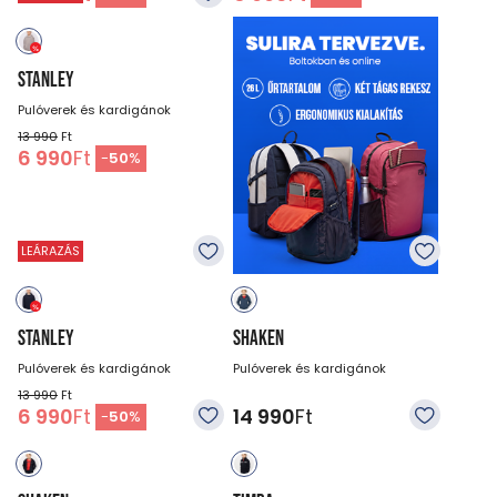
STANLEY
Pulóverek és kardigánok
13 990
Ft
6 990
Ft
-
50
%
LEÁRAZÁS
STANLEY
SHAKEN
Pulóverek és kardigánok
Pulóverek és kardigánok
13 990
Ft
6 990
Ft
14 990
Ft
-
50
%