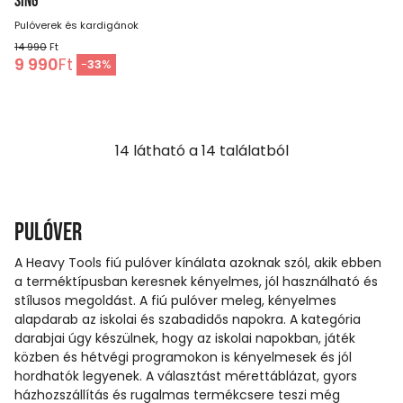
SING
Pulóverek és kardigánok
14 990
Ft
9 990
Ft
-
33
%
14
látható a
14
találatból
Pulóver
A Heavy Tools fiú pulóver kínálata azoknak szól, akik ebben
a terméktípusban keresnek kényelmes, jól használható és
stílusos megoldást. A fiú pulóver meleg, kényelmes
alapdarab az iskolai és szabadidős napokra. A kategória
darabjai úgy készülnek, hogy az iskolai napokban, játék
közben és hétvégi programokon is kényelmesek és jól
hordhatók legyenek. A választást mérettáblázat, gyors
házhozszállítás és rugalmas termékcsere teszi még