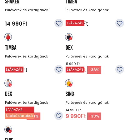
SHAKEN
TIMBA
Pulóverek és kardigánok
Pulóverek és kardigánok
14 990
Ft
14 990
Ft
LEÁRAZÁS
TIMBA
DEX
Pulóverek és kardigánok
Pulóverek és kardigánok
11 990
Ft
14 990
Ft
7 990
Ft
-
33
%
LEÁRAZÁS
LEÁRAZÁS
DEX
SING
Pulóverek és kardigánok
Pulóverek és kardigánok
LEÁRAZÁS
11 990
Ft
14 990
Ft
7 990
Ft
9 990
Ft
-
33
%
-
33
%
Utolsó darabok