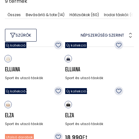
9
termék
Összes
Bevásárló & tote
(14)
Hátizsákok
(60)
Irodai táskák
(6)
NÉPSZERŰSÉG SZERINT
SZŰRŐK
Új kollekció
Új kollekció
ELLIANA
ELLIANA
Sport és utazó táskák
Sport és utazó táskák
15 990
Ft
15 990
Ft
Új kollekció
Új kollekció
ELZA
ELZA
Sport és utazó táskák
Sport és utazó táskák
18 990
Ft
18 990
Ft
Utolsó darabok