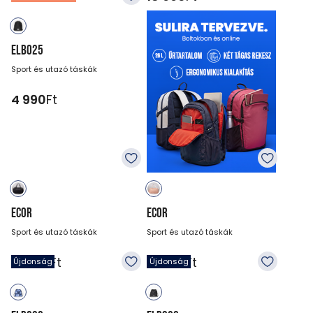
ELBO25
Sport és utazó táskák
4 990
Ft
ECOR
ECOR
Sport és utazó táskák
Sport és utazó táskák
14 990
Ft
14 990
Ft
Újdonság
Újdonság