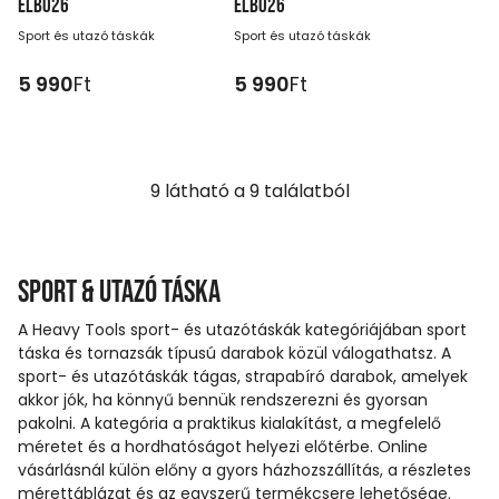
ELBO26
ELBO26
Sport és utazó táskák
Sport és utazó táskák
5 990
Ft
5 990
Ft
9
látható a
9
találatból
Sport & utazó táska
A Heavy Tools sport- és utazótáskák kategóriájában sport
táska és tornazsák típusú darabok közül válogathatsz. A
sport- és utazótáskák tágas, strapabíró darabok, amelyek
akkor jók, ha könnyű bennük rendszerezni és gyorsan
pakolni. A kategória a praktikus kialakítást, a megfelelő
méretet és a hordhatóságot helyezi előtérbe. Online
vásárlásnál külön előny a gyors házhozszállítás, a részletes
mérettáblázat és az egyszerű termékcsere lehetősége.