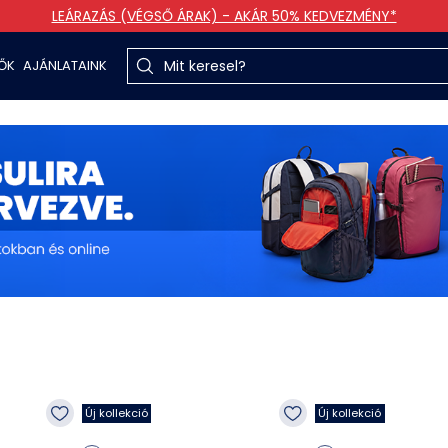
LEÁRAZÁS (VÉGSŐ ÁRAK) - AKÁR 50% KEDVEZMÉNY*
TŐK
AJÁNLATAINK
Új kollekció
Új kollekció