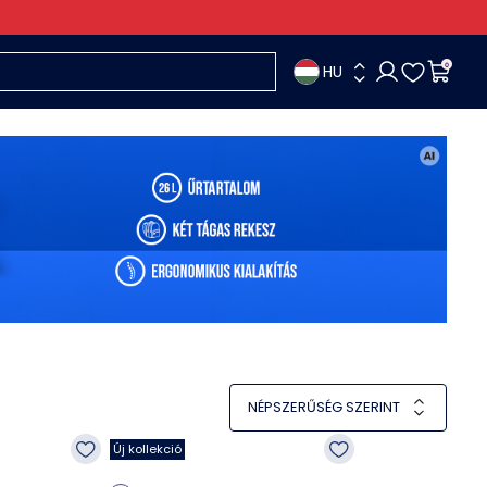
HU
0
NÉPSZERŰSÉG SZERINT
Új kollekció