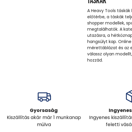
Táskák
A Heavy Tools táskák 
előtérbe, a táskák tel
shopper modellek, spo
megtalálhatók. A kate
utazásra, a hétköznap
hangsúlyt kap. Online 
mérettáblázat és az e
válassz olyan modell
hozzád.
Gyorsaság
Ingyenes 
Kiszállítás akár már 1 munkanap
Ingyenes kiszállít
múlva
feletti vás