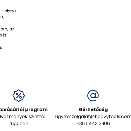
 helyezi
ák,
ára, az
s is
s
l
zsvásárlói program
Elérhetőség
vezmények szinttől
ugyfelszolgalat@heavytools.co
függően
+36 1 443 3906