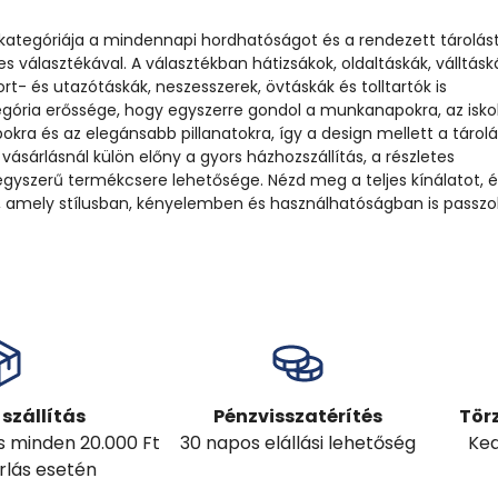
kategóriája a mindennapi hordhatóságot és a rendezett tárolást
jes választékával. A választékban hátizsákok, oldaltáskák, válltásk
rt- és utazótáskák, neszesszerek, övtáskák és tolltartók is
gória erőssége, hogy egyszerre gondol a munkanapokra, az iskol
okra és az elegánsabb pillanatokra, így a design mellett a tárolá
vásárlásnál külön előny a gyors házhozszállítás, a részletes
gyszerű termékcsere lehetősége. Nézd meg a teljes kínálatot, é
t, amely stílusban, kényelemben és használhatóságban is passzo
szállítás
Pénzvisszatérítés
Tör
ás minden 20.000 Ft
30 napos elállási lehetőség
Ked
árlás esetén