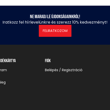
Ne maradj le újdonságainkról!
Iratkozz fel hírlevelünkre és szerezz 10% kedvezményt!
FELIRATKOZOM
ndékkártya
Fiók
gram
Belépés / Regisztráció
leg