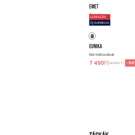
EMET
Táskák
LEÁRAZÁS
7 990
Ft
Új kollekció
EUNIKA
Női hátizsákok
7 490
Ft
-
50
14 990
Ft