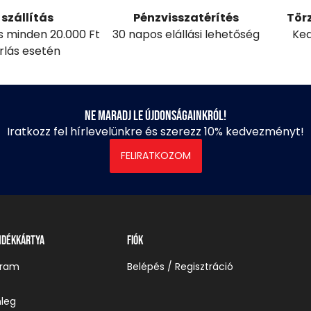
szállítás
Pénzvisszatérítés
Tör
ás minden 20.000 Ft
30 napos elállási lehetőség
Ked
árlás esetén
Ne maradj le újdonságainkról!
Iratkozz fel hírlevelünkre és szerezz 10% kedvezményt!
FELIRATKOZOM
ndékkártya
Fiók
gram
Belépés / Regisztráció
leg