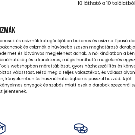
10
látható a
10
találatbó
sizmák
kancsok és csizmák kategóriájában bakancs és csizma típusú d
A bakancsok és csizmák a hűvösebb szezon meghatározó darabjai
védelmet és látványos megjelenést adnak. A női kínálatban a ké
mbinálhatóság és a karakteres, mégis hordható megjelenés egysz
 Tools webshopban mérettáblázat, gyors házhozszállítás és kén
iztos választást. Nézd meg a teljes választékot, és válassz olya
an, kényelemben és használhatóságban is passzol hozzád. A jól
 kényelmes anyagok és szabás miatt ezek a darabok szezonról s
t jelentenek.