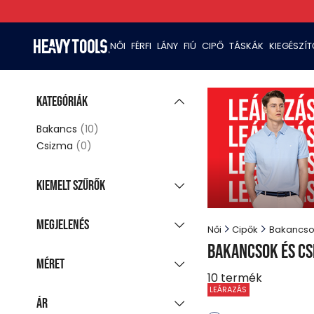
NŐI
FÉRFI
LÁNY
FIÚ
CIPŐ
TÁSKÁK
KIEGÉSZÍ
Kategóriák
Bakancs
(10)
Csizma
(0)
Kiemelt szűrők
Új kollekció
Megjelenés
Női
Cipők
Bakancso
Akciós termékek
(10)
Bakancsok és c
Csoportosított
Utolsó darabok
Méret
(5)
megjelenítés
10
termék
Azonnal szállítható
Minden színt mutat
(10)
LEÁRAZÁS
36
37
38
39
40
Ár