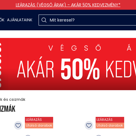
LEÁRAZÁS (VÉGSŐ ÁRAK) - AKÁR 50% KEDVEZMÉNY*
TŐK
AJÁNLATAINK
k és csizmák
sizmák
LEÁRAZÁS
LEÁRAZÁS
Utolsó darabok
Utolsó darabok