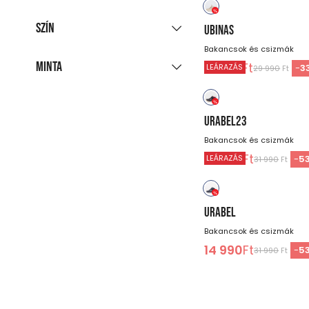
41
Szín
UBINAS
-
Ft
Bakancsok és csizmák
Minta
19 990
Ft
-
3
LEÁRAZÁS
29 990
Ft
fekete
kék
barna
bézs
egyszínű
URABEL23
Bakancsok és csizmák
14 990
Ft
-
5
LEÁRAZÁS
31 990
Ft
URABEL
Bakancsok és csizmák
14 990
Ft
-
5
31 990
Ft