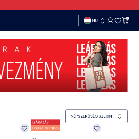
HU
0
NÉPSZERŰSÉG SZERINT
LEÁRAZÁS
Utolsó darabok