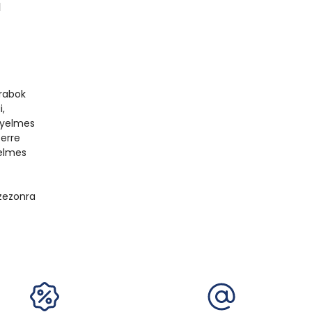
l
arabok
,
nyelmes
erre
yelmes
n
zezonra