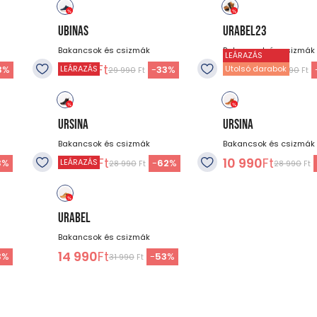
UBINAS
URABEL23
Bakancsok és csizmák
Bakancsok és csizmák
LEÁRAZÁS
19 990
Ft
14 990
Ft
3
%
-
33
%
LEÁRAZÁS
Utolsó darabok
29 990
Ft
31 990
Ft
URSINA
URSINA
Bakancsok és csizmák
Bakancsok és csizmák
10 990
Ft
10 990
Ft
3
%
-
62
%
LEÁRAZÁS
28 990
Ft
28 990
Ft
URABEL
Bakancsok és csizmák
14 990
Ft
3
%
-
53
%
31 990
Ft