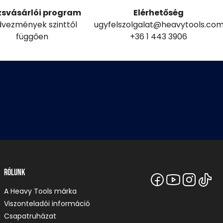
zsvásárlói program
Elérhetőség
vezmények szinttől
ugyfelszolgalat@heavytools.co
függően
+36 1 443 3906
Rólunk
A Heavy Tools márka
Viszonteladói információ
Csapatruházat