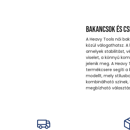
Bakancsok és c
A Heavy Tools női ba
közül válogathatsz. 
amelyek stabilitást, 
viselet, a könnyű ko
jelenik meg. A Heavy
termékcsere segíti a b
modellt, mely stílusb
kombinálható színek,
megbízható választás