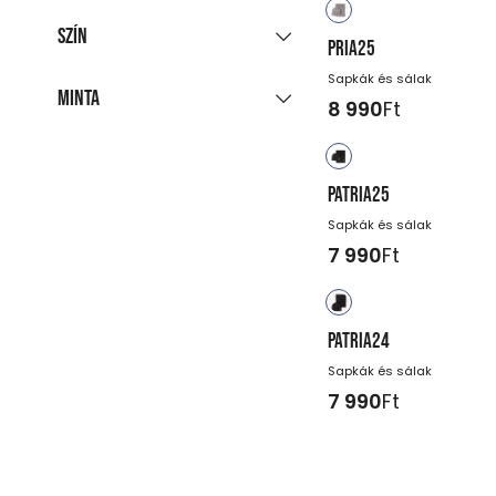
Azonnal szállítható
Minden színt mutat
(9)
Szín
PRIA25
-
Ft
Sapkák és sálak
Minta
8 990
Ft
fekete
kék
szürke
egyszínű
PATRIA25
Sapkák és sálak
7 990
Ft
PATRIA24
Sapkák és sálak
7 990
Ft