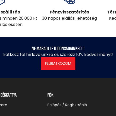
szállítás
Pénzvisszatérítés
Tör
ás minden 20.000 Ft
30 napos elállási lehetőség
Ked
árlás esetén
Ne maradj le újdonságainkról!
Iratkozz fel hírlevelünkre és szerezz 10% kedvezményt!
FELIRATKOZOM
ndékkártya
Fiók
gram
Belépés / Regisztráció