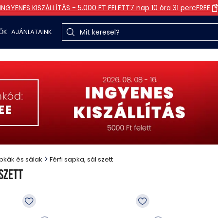
INGYENES KISZÁLLÍTÁS - 5.000 FT FELETT
7 nap 10 óra 30 perc
FREE
TŐK
AJÁNLATAINK
pkák és sálak
Férfi sapka, sál szett
 szett