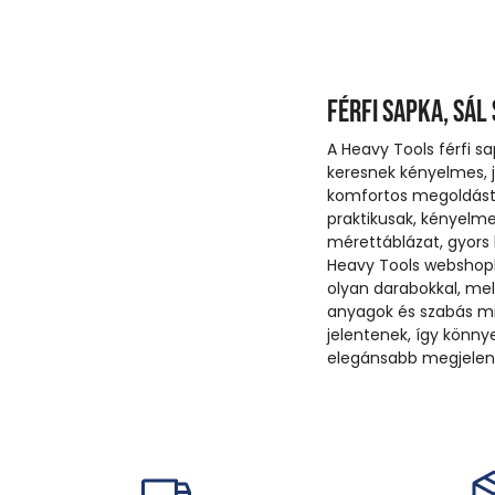
Férfi sapka, sál
A Heavy Tools férfi s
keresnek kényelmes, j
komfortos megoldást a
praktikusak, kényelmes
mérettáblázat, gyors
Heavy Tools webshopba
olyan darabokkal, mel
anyagok és szabás mi
jelentenek, így könny
elegánsabb megjelené