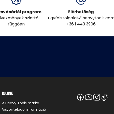
zsvásárlói program
Elérhetőség
vezmények szinttől
ugyfelszolgalat@heavytools.co
függően
+36 1 443 3906
Rólunk
A Heavy Tools márka
Viszonteladói információ