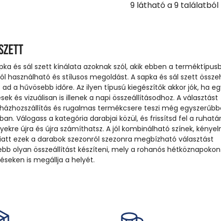
9
látható a
9
találatból
 szett
apka és sál szett kínálata azoknak szól, akik ebben a terméktípus
ól használható és stílusos megoldást. A sapka és sál szett össze
d a hűvösebb időre. Az ilyen típusú kiegészítők akkor jók, ha eg
ek és vizuálisan is illenek a napi összeállításodhoz. A választást
 házhozszállítás és rugalmas termékcsere teszi még egyszerűbb
n. Válogass a kategória darabjai közül, és frissítsd fel a ruhatá
yekre újra és újra számíthatsz. A jól kombinálható színek, kénye
att ezek a darabok szezonról szezonra megbízható választást
ebb olyan összeállítást készíteni, mely a rohanós hétköznapokon
seken is megállja a helyét.