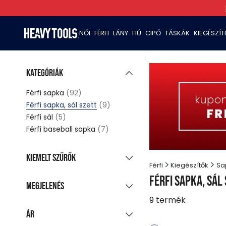
NŐI
FÉRFI
LÁNY
FIÚ
CIPŐ
TÁSKÁK
KIEGÉSZÍ
Kategóriák
Férfi sapka
(92)
Férfi sapka, sál szett
(9)
Férfi sál
(5)
Férfi baseball sapka
(7)
Kiemelt szűrők
Férfi
Kiegészítők
Sa
Új kollekció
Férfi sapka, sál
Megjelenés
Akciós termékek
9
termék
Csoportosított
Utolsó darabok
Ár
megjelenítés