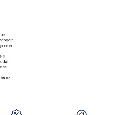
ban
hangolt,
yszerre
é a
radat
lmes
 és az