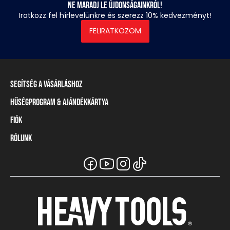
Ne maradj le újdonságainkról!
Iratkozz fel hírlevelünkre és szerezz 10% kedvezményt!
FELIRATKOZOM
Segítség a vásárláshoz
Hűségprogram & Ajándékkártya
Szállítási információ
Fizetési módok
Fiók
Törzsvásárlói program
Visszaküldés és elállás
Ajándékkártya
Rólunk
Belépés / Regisztráció
Mérettáblázat
Törzskártya egyenleg
Üzleteink és viszonteladók
A Heavy Tools márka
Gyakori kérdések (GYIK)
Viszonteladói információ
Vásárlói tájékoztatók
Csapatruházat
Ügyfélszolgálat
Széchenyi Terv Plusz
Karrier