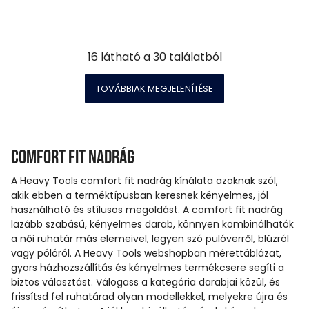
16
látható a
30
találatból
TOVÁBBIAK MEGJELENÍTÉSE
Comfort fit nadrág
A Heavy Tools comfort fit nadrág kínálata azoknak szól,
akik ebben a terméktípusban keresnek kényelmes, jól
használható és stílusos megoldást. A comfort fit nadrág
lazább szabású, kényelmes darab, könnyen kombinálhatók
a női ruhatár más elemeivel, legyen szó pulóverről, blúzról
vagy pólóról. A Heavy Tools webshopban mérettáblázat,
gyors házhozszállítás és kényelmes termékcsere segíti a
biztos választást. Válogass a kategória darabjai közül, és
frissítsd fel ruhatárad olyan modellekkel, melyekre újra és