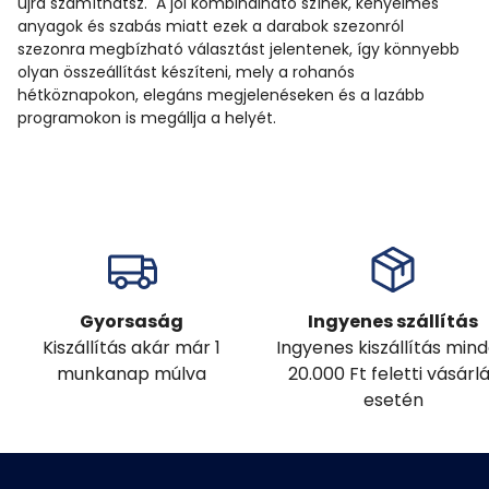
újra számíthatsz. A jól kombinálható színek, kényelmes
anyagok és szabás miatt ezek a darabok szezonról
szezonra megbízható választást jelentenek, így könnyebb
olyan összeállítást készíteni, mely a rohanós
hétköznapokon, elegáns megjelenéseken és a lazább
programokon is megállja a helyét.
Gyorsaság
Ingyenes szállítás
Kiszállítás akár már 1
Ingyenes kiszállítás min
munkanap múlva
20.000 Ft feletti vásárl
esetén