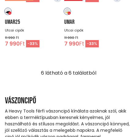
UMAR25
UMAR
Utcai cipők
Utcai cipők
11 990
Ft
11 990
Ft
7 990
Ft
7 990
Ft
-
33
%
-
33
%
6
látható a
6
találatból
Vászoncipő
A Heavy Tools férfi vászoncipő kínálata azoknak szól, akik
ebben a terméktípusban keresnek kényelmes, jól
használható és stílusos megoldást. A vászoncipő könnyed,
jól szellőző választás a melegebb napokra. A megfelelő
cipő jól működik vászon nadrággal, farmerrel,