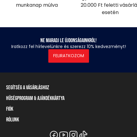
munkanap múlva
20.000 Ft feletti vásárl
esetén
Ne maradj le újdonságainkról!
Iratkozz fel hírlevelünkre és szerezz 10% kedvezményt!
FELIRATKOZOM
Segítség a vásárláshoz
Hűségprogram & Ajándékkártya
Szállítási információ
Fizetési módok
Fiók
Törzsvásárlói program
Visszaküldés és elállás
Ajándékkártya
Rólunk
Belépés / Regisztráció
Mérettáblázat
Törzskártya egyenleg
Üzleteink és viszonteladók
A Heavy Tools márka