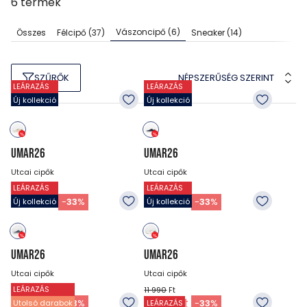
6
termék
Vászoncipő
(6)
Összes
Félcipő
(37)
Sneaker
(14)
NÉPSZERŰSÉG SZERINT
SZŰRŐK
LEÁRAZÁS
LEÁRAZÁS
Új kollekció
Új kollekció
UMAR26
UMAR26
Utcai cipők
Utcai cipők
LEÁRAZÁS
LEÁRAZÁS
11 990
Ft
11 990
Ft
7 990
Ft
7 990
Ft
-
33
%
-
33
%
Új kollekció
Új kollekció
UMAR26
UMAR26
Utcai cipők
Utcai cipők
LEÁRAZÁS
11 990
Ft
11 990
Ft
7 990
Ft
7 990
Ft
-
33
%
-
33
%
Utolsó darabok
LEÁRAZÁS