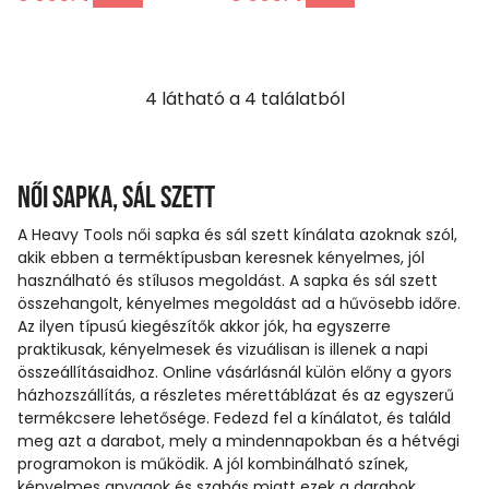
4
látható a
4
találatból
Női sapka, sál szett
A Heavy Tools női sapka és sál szett kínálata azoknak szól,
akik ebben a terméktípusban keresnek kényelmes, jól
használható és stílusos megoldást. A sapka és sál szett
összehangolt, kényelmes megoldást ad a hűvösebb időre.
Az ilyen típusú kiegészítők akkor jók, ha egyszerre
praktikusak, kényelmesek és vizuálisan is illenek a napi
összeállításaidhoz. Online vásárlásnál külön előny a gyors
házhozszállítás, a részletes mérettáblázat és az egyszerű
termékcsere lehetősége. Fedezd fel a kínálatot, és találd
meg azt a darabot, mely a mindennapokban és a hétvégi
programokon is működik. A jól kombinálható színek,
kényelmes anyagok és szabás miatt ezek a darabok