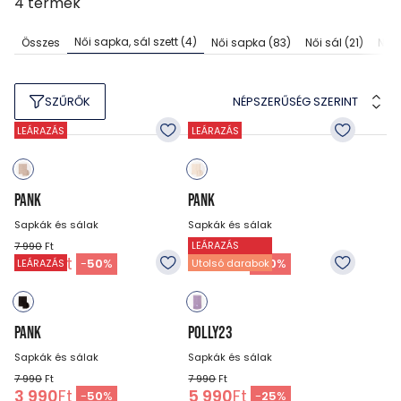
4
termék
Női sapka, sál szett
(4)
Összes
Női sapka
(83)
Női sál
(21)
Női
NÉPSZERŰSÉG SZERINT
SZŰRŐK
LEÁRAZÁS
LEÁRAZÁS
PANK
PANK
Sapkák és sálak
Sapkák és sálak
LEÁRAZÁS
7 990
Ft
7 990
Ft
3 990
Ft
3 990
Ft
-
50
%
-
50
%
LEÁRAZÁS
Utolsó darabok
PANK
POLLY23
Sapkák és sálak
Sapkák és sálak
7 990
Ft
7 990
Ft
3 990
Ft
5 990
Ft
-
50
%
-
25
%