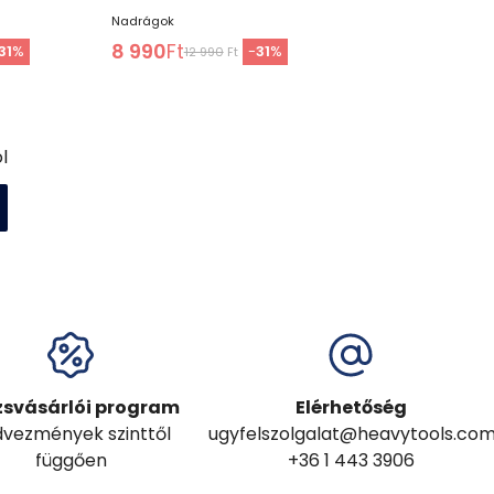
Nadrágok
8 990
Ft
31
%
-
31
%
12 990
Ft
l
zsvásárlói program
Elérhetőség
vezmények szinttől
ugyfelszolgalat@heavytools.co
függően
+36 1 443 3906