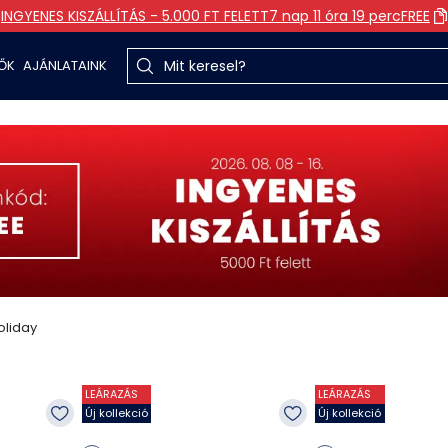
INGYENES KISZÁLLÍTÁS - 5.000 FT FELETT
7 nap 11 óra 19 perc
FREE
TŐK
AJÁNLATAINK
liday
LEÁRAZÁS
LEÁRAZÁS
Új kollekció
Új kollekció