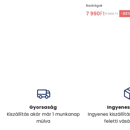
Nadrágok
7 990
Ft
-
33
11 990
Ft
Gyorsaság
Ingyenes 
Kiszállítás akár már 1 munkanap
Ingyenes kiszállít
múlva
feletti vás