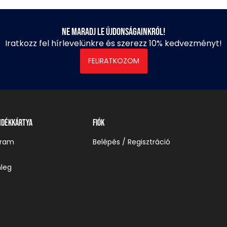
Ne maradj le újdonságainkról!
Iratkozz fel hírlevelünkre és szerezz 10% kedvezményt!
FELIRATKOZOM
ndékkártya
Fiók
gram
Belépés / Regisztráció
leg