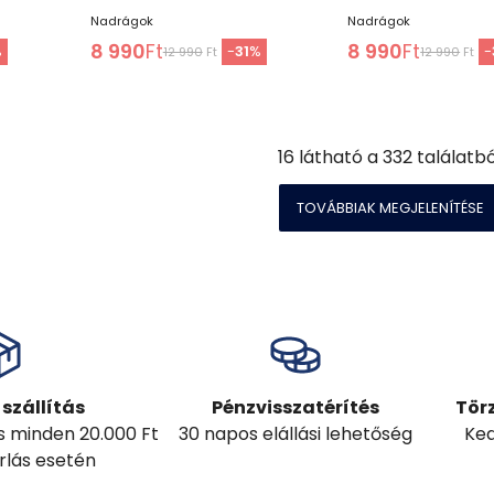
Nadrágok
Nadrágok
8 990
Ft
8 990
Ft
%
-
31
%
-
12 990
Ft
12 990
Ft
16
látható a
332
találatbó
TOVÁBBIAK MEGJELENÍTÉSE
szállítás
Pénzvisszatérítés
Tör
ás minden 20.000 Ft
30 napos elállási lehetőség
Ked
árlás esetén