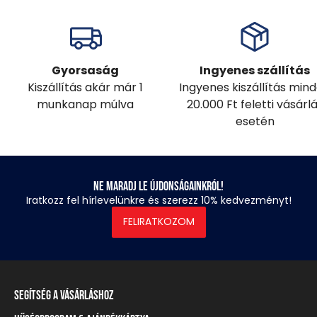
Gyorsaság
Ingyenes szállítás
Kiszállítás akár már 1
Ingyenes kiszállítás min
munkanap múlva
20.000 Ft feletti vásárl
esetén
Ne maradj le újdonságainkról!
Iratkozz fel hírlevelünkre és szerezz 10% kedvezményt!
FELIRATKOZOM
Segítség a vásárláshoz