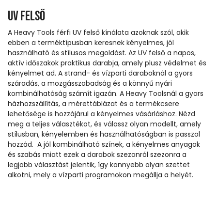
UV felső
A Heavy Tools férfi UV felső kínálata azoknak szól, akik
ebben a terméktípusban keresnek kényelmes, jól
használható és stílusos megoldást. Az UV felső a napos,
aktív időszakok praktikus darabja, amely plusz védelmet és
kényelmet ad. A strand- és vízparti daraboknál a gyors
száradás, a mozgásszabadság és a könnyű nyári
kombinálhatóság számít igazán. A Heavy Toolsnál a gyors
házhozszállítás, a mérettáblázat és a termékcsere
lehetősége is hozzájárul a kényelmes vásárláshoz. Nézd
meg a teljes választékot, és válassz olyan modellt, amely
stílusban, kényelemben és használhatóságban is passzol
hozzád. A jól kombinálható színek, a kényelmes anyagok
és szabás miatt ezek a darabok szezonról szezonra a
legjobb választást jelentik, így könnyebb olyan szettet
alkotni, mely a vízparti programokon megállja a helyét.