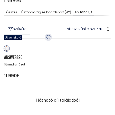
1
termék
UV felső
(1)
Összes
Úszónadrág és boardshort
(42)
NÉPSZERŰSÉG SZERINT
SZŰRŐK
Új kollekció
ANSWERS26
Strandruházat
11 990
Ft
1
látható a
1
találatból