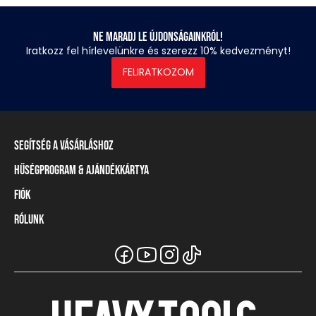
Ne maradj le újdonságainkról!
Iratkozz fel hírlevelünkre és szerezz 10% kedvezményt!
FELIRATKOZOM
Segítség a vásárláshoz
Hűségprogram & Ajándékkártya
Szállítási információ
Fizetési módok
Fiók
Törzsvásárlói program
Visszaküldés és elállás
Ajándékkártya
Rólunk
Belépés / Regisztráció
Mérettáblázat
Törzskártya egyenleg
Üzleteink és viszonteladók
A Heavy Tools márka
Gyakori kérdések (GYIK)
Viszonteladói információ
Vásárlói tájékoztatók
Csapatruházat
Ügyfélszolgálat
Széchenyi Terv Plusz