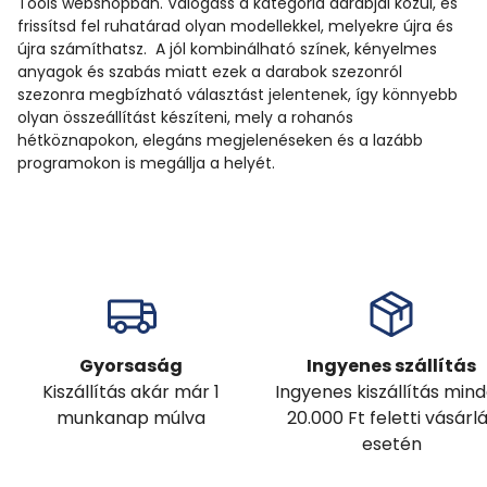
Tools webshopban. Válogass a kategória darabjai közül, és
frissítsd fel ruhatárad olyan modellekkel, melyekre újra és
újra számíthatsz. A jól kombinálható színek, kényelmes
anyagok és szabás miatt ezek a darabok szezonról
szezonra megbízható választást jelentenek, így könnyebb
olyan összeállítást készíteni, mely a rohanós
hétköznapokon, elegáns megjelenéseken és a lazább
programokon is megállja a helyét.
Gyorsaság
Ingyenes szállítás
Kiszállítás akár már 1
Ingyenes kiszállítás min
munkanap múlva
20.000 Ft feletti vásárl
esetén