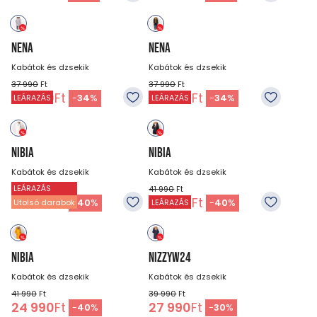
NENA
NENA
Kabátok és dzsekik
Kabátok és dzsekik
37 990
Ft
37 990
Ft
24 990
Ft
24 990
Ft
-
34
%
-
34
%
LEÁRAZÁS
LEÁRAZÁS
NIBIA
NIBIA
Kabátok és dzsekik
Kabátok és dzsekik
LEÁRAZÁS
41 990
Ft
41 990
Ft
24 990
Ft
24 990
Ft
-
40
%
-
40
%
Utolsó darabok
LEÁRAZÁS
NIBIA
NIZZYW24
Kabátok és dzsekik
Kabátok és dzsekik
41 990
Ft
39 990
Ft
24 990
Ft
27 990
Ft
-
40
%
-
30
%