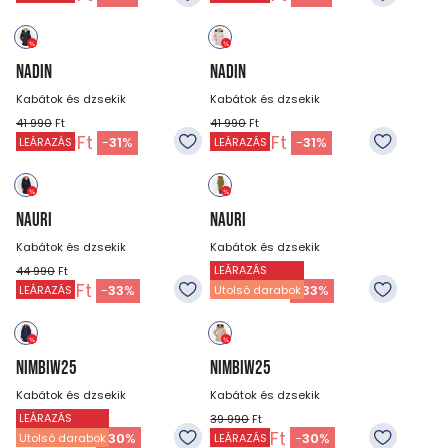
NADIN
NADIN
Kabátok és dzsekik
Kabátok és dzsekik
41 990
Ft
41 990
Ft
28 990
Ft
28 990
Ft
-
31
%
-
31
%
LEÁRAZÁS
LEÁRAZÁS
NAURI
NAURI
Kabátok és dzsekik
Kabátok és dzsekik
LEÁRAZÁS
44 990
Ft
44 990
Ft
29 990
Ft
29 990
Ft
-
33
%
-
33
%
LEÁRAZÁS
Utolsó darabok
NIMBIW25
NIMBIW25
Kabátok és dzsekik
Kabátok és dzsekik
LEÁRAZÁS
39 990
Ft
39 990
Ft
27 990
Ft
27 990
Ft
-
30
%
-
30
%
Utolsó darabok
LEÁRAZÁS