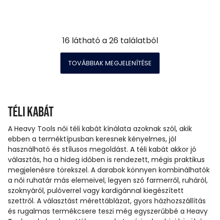
16
látható a
26
találatból
TOVÁBBIAK MEGJELENÍTÉSE
Téli kabát
A Heavy Tools női téli kabát kínálata azoknak szól, akik
ebben a terméktípusban keresnek kényelmes, jól
használható és stílusos megoldást. A téli kabát akkor jó
választás, ha a hideg időben is rendezett, mégis praktikus
megjelenésre törekszel. A darabok könnyen kombinálhatók
a női ruhatár más elemeivel, legyen szó farmerről, ruháról,
szoknyáról, pulóverrel vagy kardigánnal kiegészített
szettről. A választást mérettáblázat, gyors házhozszállítás
és rugalmas termékcsere teszi még egyszerűbbé a Heavy