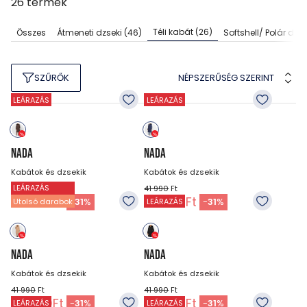
26
termék
Téli kabát
(26)
Összes
Átmeneti dzseki
(46)
Softshell/ Polár dzse
NÉPSZERŰSÉG SZERINT
SZŰRŐK
LEÁRAZÁS
LEÁRAZÁS
NADA
NADA
Kabátok és dzsekik
Kabátok és dzsekik
LEÁRAZÁS
41 990
Ft
41 990
Ft
28 990
Ft
28 990
Ft
-
31
%
-
31
%
Utolsó darabok
LEÁRAZÁS
NADA
NADA
Kabátok és dzsekik
Kabátok és dzsekik
41 990
Ft
41 990
Ft
28 990
Ft
28 990
Ft
-
31
%
-
31
%
LEÁRAZÁS
LEÁRAZÁS