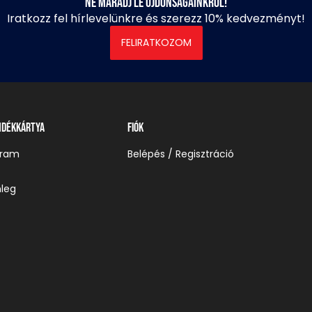
Ne maradj le újdonságainkról!
Iratkozz fel hírlevelünkre és szerezz 10% kedvezményt!
FELIRATKOZOM
ndékkártya
Fiók
gram
Belépés / Regisztráció
leg