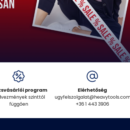
zsvásárlói program
Elérhetőség
vezmények szinttől
ugyfelszolgalat@heavytools.co
függően
+36 1 443 3906