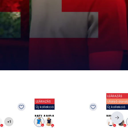
LEÁRAZÁS
LEÁRAZÁS
Utolsó dara
Új kollekció
Új kollekció
MELANDA
MITO
+1
Pólók és topok
Pólók