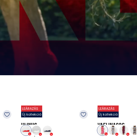
LEÁRAZÁS
LEÁRAZÁS
Új kollekció
Új kollekció
ULINUS
VAELINAS26
Utcai cipők
Ruhák