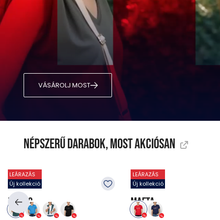
VÁSÁROLJ MOST
Népszerű darabok, most akciósan
LEÁRAZÁS
LEÁRAZÁS
Új kollekció
Új kollekció
MALNO
MAFTA
Pólók
Pólók