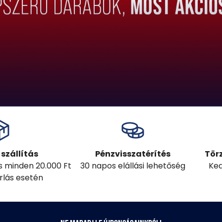
szállítás
Pénzvisszatérítés
Tör
ás minden 20.000 Ft
30 napos elállási lehetőség
Ked
árlás esetén