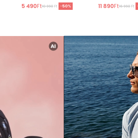
5 490
Ft
11 890
Ft
-
50
%
10 990
Ft
16 990
Ft