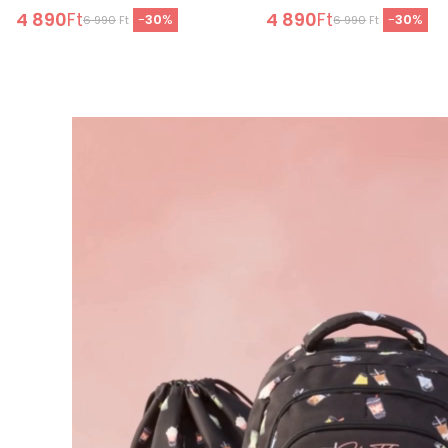
4 890
Ft
4 890
Ft
-
30
%
-
30
%
6 990
Ft
6 990
Ft