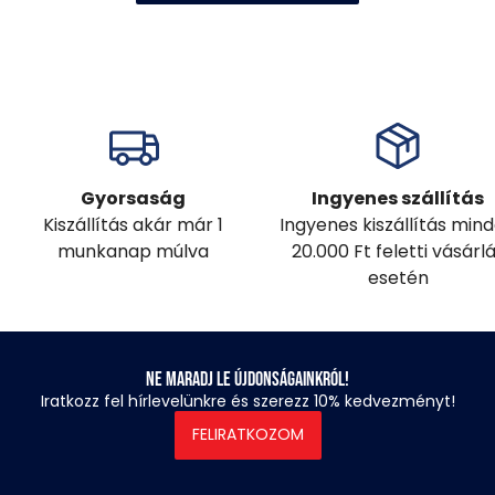
Gyorsaság
Ingyenes szállítás
Kiszállítás akár már 1
Ingyenes kiszállítás min
munkanap múlva
20.000 Ft feletti vásárl
esetén
Ne maradj le újdonságainkról!
Iratkozz fel hírlevelünkre és szerezz 10% kedvezményt!
FELIRATKOZOM