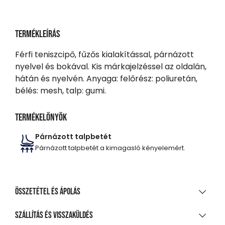
Termékleírás
Férfi teniszcipő, fűzős kialakítással, párnázott
nyelvel és bokával. Kis márkajelzéssel az oldalán,
hátán és nyelvén. Anyaga: felőrész: poliuretán,
bélés: mesh, talp: gumi.
Termékelőnyök
Párnázott talpbetét
Párnázott talpbetét a kimagasló kényelemért.
Összetétel és ápolás
ANYAGÖSSZETÉTEL
Szállítás és visszaküldés