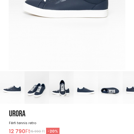
URORA
Férfi tennis retro
12 790
Ft
-
20
%
15 990
Ft