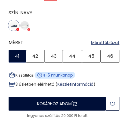
SZÍN:
NAVY
MÉRET
Mérettáblázat
41
42
43
44
45
46
4-5 munkanap
Kiszállítás:
3 üzletben elérhető (
Készletinformáció
)
KOSÁRHOZ ADOM
Ingyenes szállítás 20.000 Ft felett