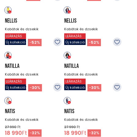
NELLIS
NELLIS
Kabátok és dzsekik
Kabátok és dzsekik
LEÁRAZÁS
LEÁRAZÁS
26 990
Ft
26 990
Ft
12 990
Ft
12 990
Ft
-
52
%
-
52
%
Új kollekció
Új kollekció
NATILLA
NATILLA
Kabátok és dzsekik
Kabátok és dzsekik
LEÁRAZÁS
LEÁRAZÁS
22 990
Ft
22 990
Ft
15 990
Ft
15 990
Ft
-
30
%
-
30
%
Új kollekció
Új kollekció
NATIS
NATIS
Kabátok és dzsekik
Kabátok és dzsekik
27 990
Ft
27 990
Ft
18 990
Ft
18 990
Ft
-
32
%
-
32
%