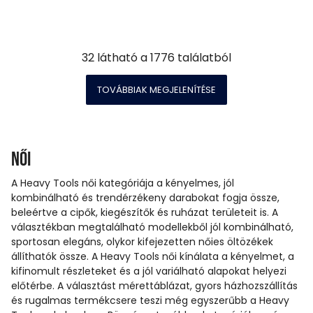
32
látható a
1776
találatból
TOVÁBBIAK MEGJELENÍTÉSE
Női
A Heavy Tools női kategóriája a kényelmes, jól
kombinálható és trendérzékeny darabokat fogja össze,
beleértve a cipők, kiegészítők és ruházat területeit is. A
választékban megtalálható modellekből jól kombinálható,
sportosan elegáns, olykor kifejezetten nőies öltözékek
állíthatók össze. A Heavy Tools női kínálata a kényelmet, a
kifinomult részleteket és a jól variálható alapokat helyezi
előtérbe. A választást mérettáblázat, gyors házhozszállítás
és rugalmas termékcsere teszi még egyszerűbb a Heavy