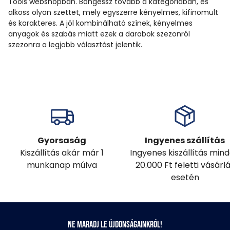
Tools webshopban. Böngéssz tovább a kategóriában, és
alkoss olyan szettet, mely egyszerre kényelmes, kifinomult
és karakteres. A jól kombinálható színek, kényelmes
anyagok és szabás miatt ezek a darabok szezonról
szezonra a legjobb választást jelentik.
Gyorsaság
Ingyenes szállítás
Kiszállítás akár már 1
Ingyenes kiszállítás min
munkanap múlva
20.000 Ft feletti vásárl
esetén
Ne maradj le újdonságainkról!