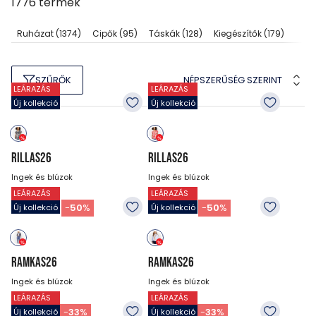
1776
termék
Ruházat
(1374)
Cipők
(95)
Táskák
(128)
Kiegészítők
(179)
NÉPSZERŰSÉG SZERINT
SZŰRŐK
LEÁRAZÁS
LEÁRAZÁS
Új kollekció
Új kollekció
RILLAS26
RILLAS26
Ingek és blúzok
Ingek és blúzok
LEÁRAZÁS
LEÁRAZÁS
12 990
Ft
12 990
Ft
6 490
Ft
6 490
Ft
-
50
%
-
50
%
Új kollekció
Új kollekció
RAMKAS26
RAMKAS26
Ingek és blúzok
Ingek és blúzok
LEÁRAZÁS
LEÁRAZÁS
14 990
Ft
14 990
Ft
9 990
Ft
9 990
Ft
-
33
%
-
33
%
Új kollekció
Új kollekció