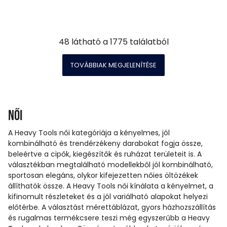
48
látható a
1775
találatból
TOVÁBBIAK MEGJELENÍTÉSE
Női
A Heavy Tools női kategóriája a kényelmes, jól
kombinálható és trendérzékeny darabokat fogja össze,
beleértve a cipők, kiegészítők és ruházat területeit is. A
választékban megtalálható modellekből jól kombinálható,
sportosan elegáns, olykor kifejezetten nőies öltözékek
állíthatók össze. A Heavy Tools női kínálata a kényelmet, a
kifinomult részleteket és a jól variálható alapokat helyezi
előtérbe. A választást mérettáblázat, gyors házhozszállítás
és rugalmas termékcsere teszi még egyszerűbb a Heavy