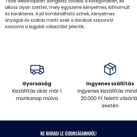
Tools webshopban. Böngéssz tovább a kategóriában, és
alkoss olyan szettet, mely egyszerre kényelmes, kifinomult
és karakteres. A jól kombinálható színek, kényelmes
anyagok és szabás miatt ezek a darabok szezonról
szezonra a legjobb választást jelentik.
Gyorsaság
Ingyenes szállítás
Kiszállítás akár már 1
Ingyenes kiszállítás min
munkanap múlva
20.000 Ft feletti vásárl
esetén
Ne maradj le újdonságainkról!