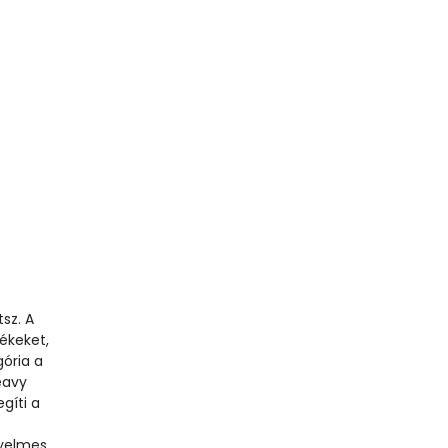
sz. A
ékeket,
ória a
eavy
gíti a
,
nyelmes