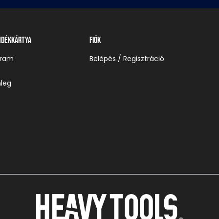
ndékkártya
Fiók
gram
Belépés / Regisztráció
leg