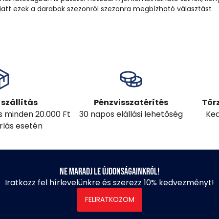
att ezek a darabok szezonról szezonra megbízható választást
szállítás
Pénzvisszatérítés
Tör
ás minden 20.000 Ft
30 napos elállási lehetőség
Ked
árlás esetén
Ne maradj le újdonságainkról!
Iratkozz fel hírlevelünkre és szerezz 10% kedvezményt!
FELIRATKOZOM