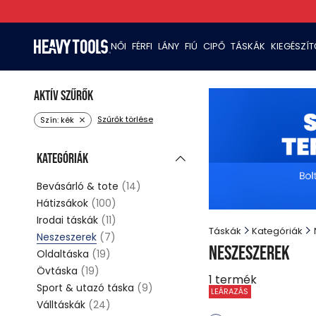
NŐI
FÉRFI
LÁNY
FIÚ
CIPŐ
TÁSKÁK
KIEGÉSZÍ
Aktív szűrők
Szűrők törlése
Szín: kék
Kategóriák
Bevásárló & tote
(14)
Hátizsákok
(100)
Irodai táskák
(11)
Táskák
Kategóriák
Neszeszerek
(7)
Neszeszerek
Oldaltáska
(19)
Övtáska
(19)
1
termék
Sport & utazó táska
(9)
LEÁRAZÁS
Válltáskák
(24)