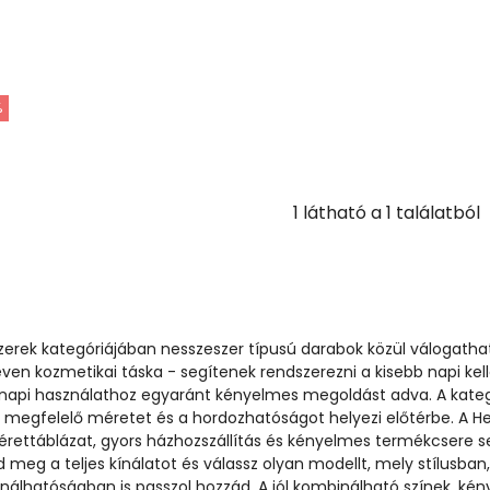
%
1
látható a
1
találatból
erek kategóriájában nesszeszer típusú darabok közül válogathat
en kozmetikai táska - segítenek rendszerezni a kisebb napi kell
api használathoz egyaránt kényelmes megoldást adva. A kateg
, a megfelelő méretet és a hordozhatóságot helyezi előtérbe. A H
ettáblázat, gyors házhozszállítás és kényelmes termékcsere se
d meg a teljes kínálatot és válassz olyan modellt, mely stílusban
álhatóságban is passzol hozzád. A jól kombinálható színek, ké