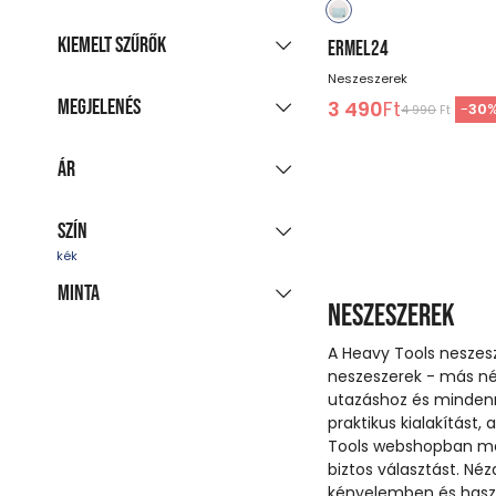
Kiemelt szűrők
ERMEL24
Neszeszerek
Új kollekció
Megjelenés
3 490
Ft
-
30
4 990
Ft
Akciós termékek
(5)
Csoportosított
Utolsó darabok
Ár
megjelenítés
Azonnal szállítható
Minden színt mutat
(7)
Szín
-
Ft
Minta
kék
fehér
piros
Neszeszerek
A Heavy Tools neszesz
fekete
szürke
rózsaszín
egyszínű
neszeszerek - más név
utazáshoz és mindenn
praktikus kialakítást
Tools webshopban mér
biztos választást. Néz
kényelemben és haszn