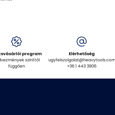
zsvásárlói program
Elérhetőség
vezmények szinttől
ugyfelszolgalat@heavytools.co
függően
+36 1 443 3906